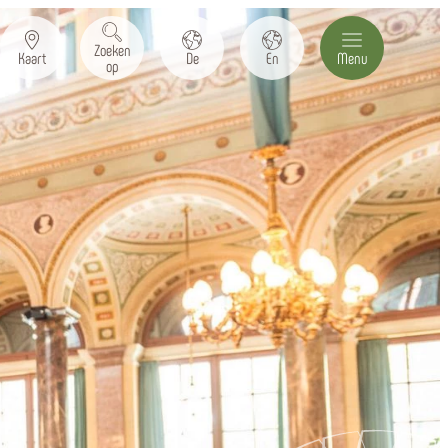
Zoeken
Kaart
De
En
Menu
op