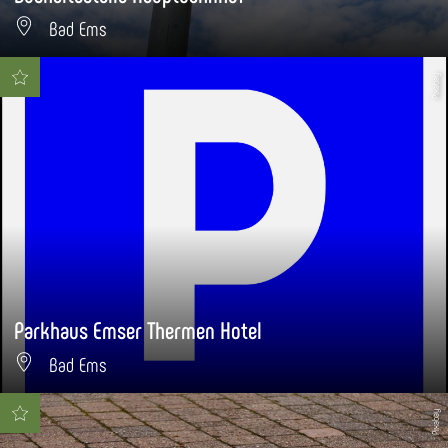
Bad Ems
Pixabay
Parkhaus Emser Thermen Hotel
Bad Ems
Pixabay