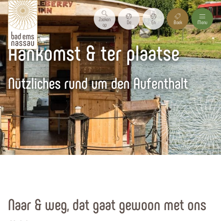
Zoeken
De
En
Boek
Menu
op
Aankomst & ter plaatse
Nützliches rund um den Aufenthalt
Homepagina
Service & Contact
Naar & weg, dat gaat gewoon met ons