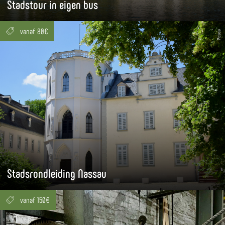
Stadstour in eigen bus
vanaf 80€
Picasa
Stadsrondleiding Nassau
vanaf 150€