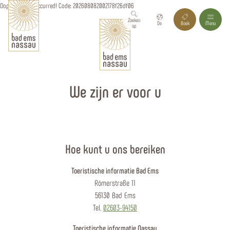
Oops, an error occurred! Code: 202608082002178f26df06
Zoeken
De
Boek
Menu
op
We zijn er voor u
Hoe kunt u ons bereiken
Toeristische informatie Bad Ems
Römerstraße 11
56130 Bad Ems
Tel.
02603-94150
Toeristische informatie Nassau