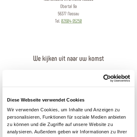
Obertal 9a
56377 Nassau
Tel.
02604-95250
We kijken uit naar uw komst
Contact per e-mail
Contactformulier
Diese Webseite verwendet Cookies
Brochures bestellen
Wir verwenden Cookies, um Inhalte und Anzeigen zu
personalisieren, Funktionen für soziale Medien anbieten
Plan uw reis
zu können und die Zugriffe auf unsere Website zu
analysieren. Außerdem geben wir Informationen zu Ihrer
Openingstijden