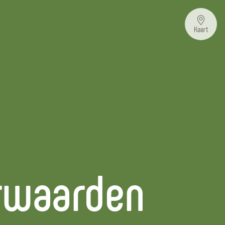
Kaart
rwaarden