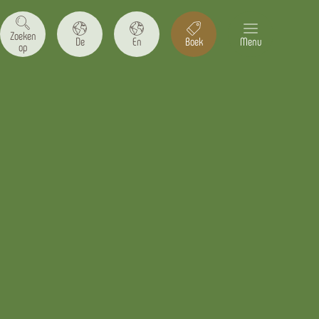
Zoeken
De
En
Boek
Menu
op