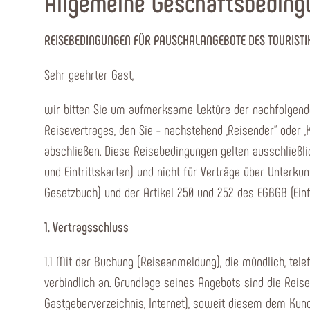
Allgemeine Geschäftsbedingu
REISEBEDINGUNGEN FÜR PAUSCHALANGEBOTE DES TOURISTIK
Sehr geehrter Gast,
wir bitten Sie um aufmerksame Lektüre der nachfolgend
Reisevertrages, den Sie - nachstehend „Reisender“ oder „
abschließen. Diese Reisebedingungen gelten ausschließlic
und Eintrittskarten) und nicht für Verträge über Unterku
Gesetzbuch) und der Artikel 250 und 252 des EGBGB (Ein
1. Vertragsschluss
1.1 Mit der Buchung (Reiseanmeldung), die mündlich, tele
verbindlich an. Grundlage seines Angebots sind die Rei
Gastgeberverzeichnis, Internet), soweit diesem dem Kun