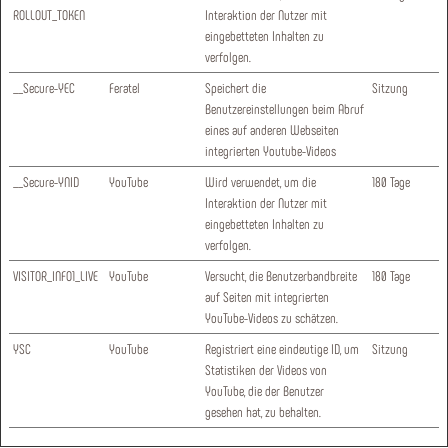
ROLLOUT_TOKEN
Interaktion der Nutzer mit
eingebetteten Inhalten zu
verfolgen.
__Secure-YEC
Feratel
Speichert die
Sitzung
Benutzereinstellungen beim Abruf
eines auf anderen Webseiten
integrierten Youtube-Videos
__Secure-YNID
YouTube
Wird verwendet, um die
180 Tage
Interaktion der Nutzer mit
eingebetteten Inhalten zu
verfolgen.
VISITOR_INFO1_LIVE
YouTube
Versucht, die Benutzerbandbreite
180 Tage
auf Seiten mit integrierten
YouTube-Videos zu schätzen.
YSC
YouTube
Registriert eine eindeutige ID, um
Sitzung
Statistiken der Videos von
YouTube, die der Benutzer
gesehen hat, zu behalten.