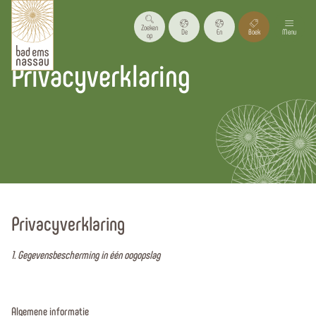
Zoeken
De
En
Boek
Menu
op
Privacyverklaring
Homepagina
Privacyverklaring
1. Gegevensbescherming in één oogopslag
Algemene informatie