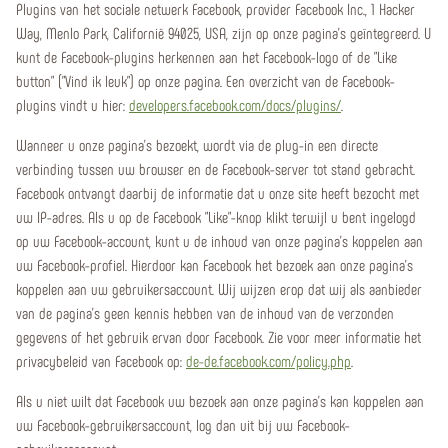
Plugins van het sociale netwerk Facebook, provider Facebook Inc., 1 Hacker
Way, Menlo Park, Californië 94025, USA, zijn op onze pagina's geïntegreerd. U
kunt de Facebook-plugins herkennen aan het Facebook-logo of de "Like
button" ("Vind ik leuk") op onze pagina. Een overzicht van de Facebook-
plugins vindt u hier:
developers.facebook.com/docs/plugins/
.
Wanneer u onze pagina's bezoekt, wordt via de plug-in een directe
verbinding tussen uw browser en de Facebook-server tot stand gebracht.
Facebook ontvangt daarbij de informatie dat u onze site heeft bezocht met
uw IP-adres. Als u op de Facebook "Like"-knop klikt terwijl u bent ingelogd
op uw Facebook-account, kunt u de inhoud van onze pagina's koppelen aan
uw Facebook-profiel. Hierdoor kan Facebook het bezoek aan onze pagina's
koppelen aan uw gebruikersaccount. Wij wijzen erop dat wij als aanbieder
van de pagina's geen kennis hebben van de inhoud van de verzonden
gegevens of het gebruik ervan door Facebook. Zie voor meer informatie het
privacybeleid van Facebook op:
de-de.facebook.com/policy.php
.
Als u niet wilt dat Facebook uw bezoek aan onze pagina's kan koppelen aan
uw Facebook-gebruikersaccount, log dan uit bij uw Facebook-