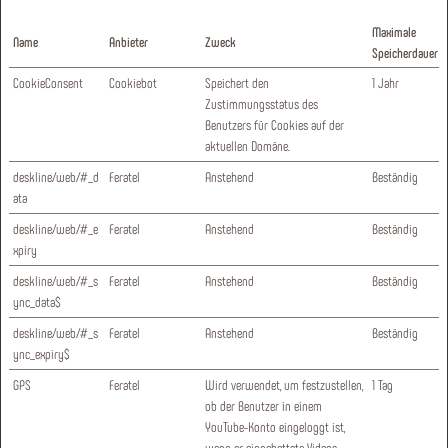
Maximale
Name
Anbieter
Zweck
Speicherdauer
CookieConsent
Cookiebot
Speichert den
1 Jahr
Zustimmungsstatus des
Benutzers für Cookies auf der
aktuellen Domäne.
deskline/web/#_d
Feratel
Anstehend
Beständig
ata
deskline/web/#_e
Feratel
Anstehend
Beständig
xpiry
deskline/web/#_s
Feratel
Anstehend
Beständig
ync_data$
deskline/web/#_s
Feratel
Anstehend
Beständig
ync_expiry$
GPS
Feratel
Wird verwendet, um festzustellen,
1 Tag
ob der Benutzer in einem
YouTube-Konto eingeloggt ist,
wenn er eingebettete Videos