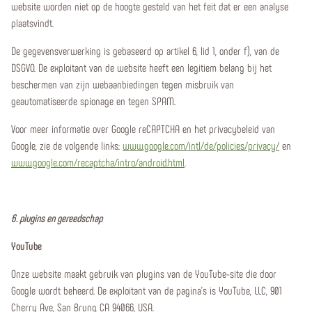
website worden niet op de hoogte gesteld van het feit dat er een analyse
plaatsvindt.
De gegevensverwerking is gebaseerd op artikel 6, lid 1, onder f), van de
DSGVO. De exploitant van de website heeft een legitiem belang bij het
beschermen van zijn webaanbiedingen tegen misbruik van
geautomatiseerde spionage en tegen SPAM.
Voor meer informatie over Google reCAPTCHA en het privacybeleid van
Google, zie de volgende links:
www.google.com/intl/de/policies/privacy/
en
www.google.com/recaptcha/intro/android.html
.
6. plugins en gereedschap
YouTube
Onze website maakt gebruik van plugins van de YouTube-site die door
Google wordt beheerd. De exploitant van de pagina's is YouTube, LLC, 901
Cherry Ave, San Bruno, CA 94066, USA.