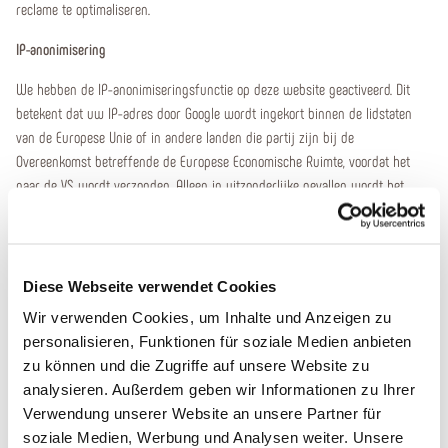
reclame te optimaliseren.
IP-anonimisering
We hebben de IP-anonimiseringsfunctie op deze website geactiveerd. Dit
betekent dat uw IP-adres door Google wordt ingekort binnen de lidstaten
van de Europese Unie of in andere landen die partij zijn bij de
Overeenkomst betreffende de Europese Economische Ruimte, voordat het
naar de VS wordt verzonden. Alleen in uitzonderlijke gevallen wordt het
volledige IP-adres naar een server van Google in de VS gestuurd en daar
ingekort. In opdracht van de exploitant van deze website zal Google deze
informatie gebruiken om uw gebruik van de website te evalueren, om
rapporten over de websiteactiviteiten op te stellen en om andere diensten
Diese Webseite verwendet Cookies
met betrekking tot websiteactiviteiten en internetgebruik aan de exploitant
Wir verwenden Cookies, um Inhalte und Anzeigen zu
van de website te leveren. Het IP-adres dat uw browser in het kader van
personalisieren, Funktionen für soziale Medien anbieten
Google Analytics doorgeeft, wordt niet met andere gegevens van Google
zu können und die Zugriffe auf unsere Website zu
samengevoegd.
analysieren. Außerdem geben wir Informationen zu Ihrer
Verwendung unserer Website an unsere Partner für
Browser Plugin
soziale Medien, Werbung und Analysen weiter. Unsere