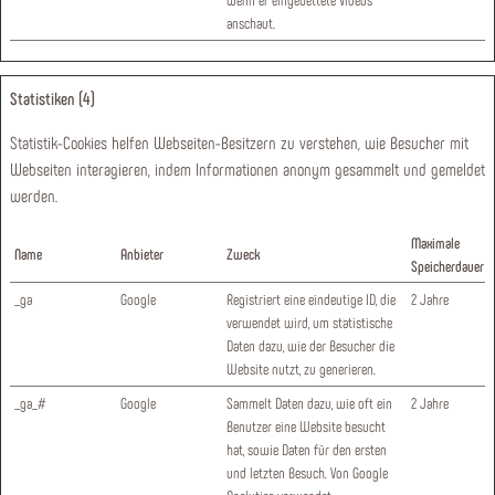
anschaut.
Statistiken (4)
Statistik-Cookies helfen Webseiten-Besitzern zu verstehen, wie Besucher mit
Webseiten interagieren, indem Informationen anonym gesammelt und gemeldet
werden.
Maximale
Name
Anbieter
Zweck
Speicherdauer
_ga
Google
Registriert eine eindeutige ID, die
2 Jahre
verwendet wird, um statistische
Daten dazu, wie der Besucher die
Website nutzt, zu generieren.
_ga_#
Google
Sammelt Daten dazu, wie oft ein
2 Jahre
Benutzer eine Website besucht
hat, sowie Daten für den ersten
und letzten Besuch. Von Google