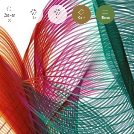
Zoeken
De
En
Boek
Menu
op