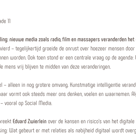
ade 11
ling: nieuwe media zoals radio, film en massapers veranderden het d
evierd – tegelijkertijd groeide de onrust over hoezeer mensen d
en worden. Ook toen stond er een centrale vraag op de agenda: 
e mens vrij blijven te midden van deze veranderingen.
 – alleen in nog grotere omvang. Kunstmatige intelligentie verand
p, maar vormt ook steeds meer ons denken, voelen en waarnemen. Al
 – vooral op Social Media.
reekt
Eduard Zwierlein
over de kansen en risico's van het digitale
kking: Wat gebeurt er met relaties als nabijheid digitaal wordt o