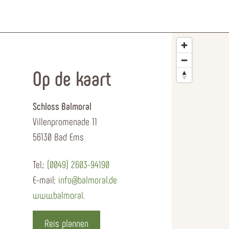
Op de kaart
Schloss Balmoral
Villenpromenade 11
56130 Bad Ems
Tel.:
(0049) 2603-94190
E-mail:
info@balmoral.de
www.balmoral.
Reis plannen