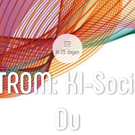
In 25 dagen
TROM: KI-Soci
Du