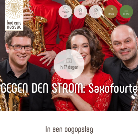
Zoeken
De
En
Boek
Menu
op
In 17 dagen
GEGEN DEN STROM: Saxofourte
Homepagina
In een oogopslag