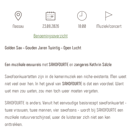
Nassau
23.08.2026
18:00
Muziek/concert
Benoemingsoverzicht
Golden Sax – Gouden Jaren Twintig – Open Lucht
Een muzikale eeuwreis
met
SAXOFOURTE
en
zangeres Kathrin Sälzle
Saxofoonkwartetten zijn in de kamermuziek een niche-existente. Men weet
niet veel over hen. In het geval van
SAXOFOURTE
is dat een voordeel. Want
wat men zou weten, zou men toch weer moeten vergeten.
SAXOFOURTE is anders. Vanuit het eenvoudige basisrecept saxofonkwartet -
twee vrouwen, twee mannen, vier saxofoons - wordt bij SAXOFOURTE een
muzikale natuurverschijnsel, waar de luisteraar zich niet aan kan
onttrekken.