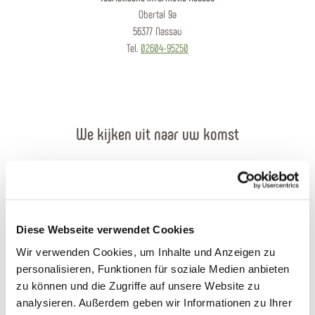
Obertal 9a
56377 Nassau
Tel.
02604-95250
We kijken uit naar uw komst
Contact per e-mail
Contactformulier
Diese Webseite verwendet Cookies
Brochures bestellen
Wir verwenden Cookies, um Inhalte und Anzeigen zu
personalisieren, Funktionen für soziale Medien anbieten
Plan uw reis
zu können und die Zugriffe auf unsere Website zu
analysieren. Außerdem geben wir Informationen zu Ihrer
Openingstijden