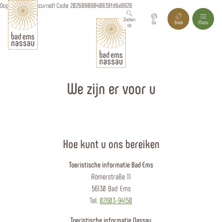
Oops, an error occurred! Code: 20260808040839fd6e9926
Zoeken
De
Boek
Menu
op
We zijn er voor u
Hoe kunt u ons bereiken
Toeristische informatie Bad Ems
Römerstraße 11
56130 Bad Ems
Tel.
02603-94150
Toeristische informatie Nassau