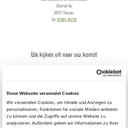
Obertal 9a
56377 Nassau
Tel.
02604-95250
We kijken uit naar uw komst
Contact per e-mail
Contactformulier
Diese Webseite verwendet Cookies
Brochures bestellen
Wir verwenden Cookies, um Inhalte und Anzeigen zu
personalisieren, Funktionen für soziale Medien anbieten
Plan uw reis
zu können und die Zugriffe auf unsere Website zu
analysieren. Außerdem geben wir Informationen zu Ihrer
Openingstijden