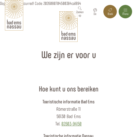
Oops, an error occurred! Code: 2026080704500384ca1894
Zoeken
De
Boek
Menu
op
We zijn er voor u
Hoe kunt u ons bereiken
Toeristische informatie Bad Ems
Römerstraße 11
56130 Bad Ems
Tel.
02603-94150
Toeristische informatie Nassau