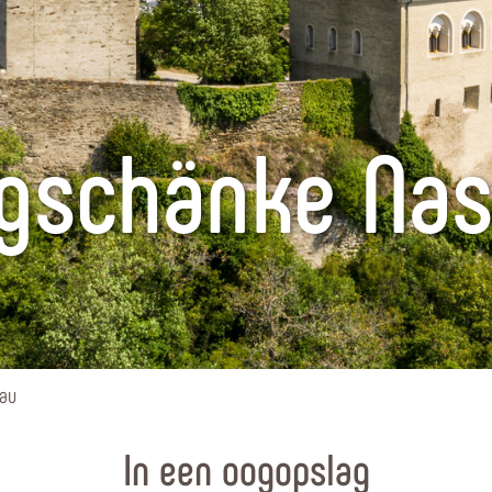
gschänke Na
au
In een oogopslag