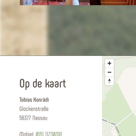
Op de kaart
Tobias Konrädi
Glockenstraße
56377 Nassau
Mobiel:
0151 11230391