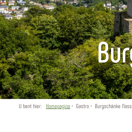
Bur
U bent hier:
Homepagina
Gastro
Burgschänke Nass