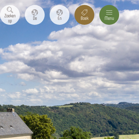
Zoeken
De
En
Boek
Menu
op