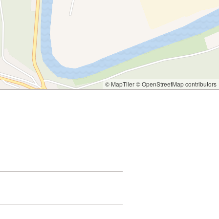
© MapTiler
© OpenStreetMap contributors