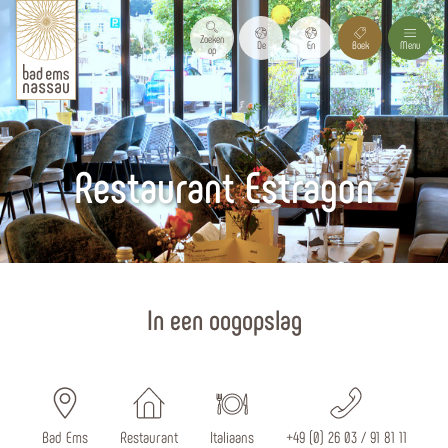
Zoeken
De
En
Boek
Menu
op
Restaurant Estragon
Homepagina
In een oogopslag
Bad Ems
Restaurant
Italiaans
+49 (0) 26 03 / 91 81 11