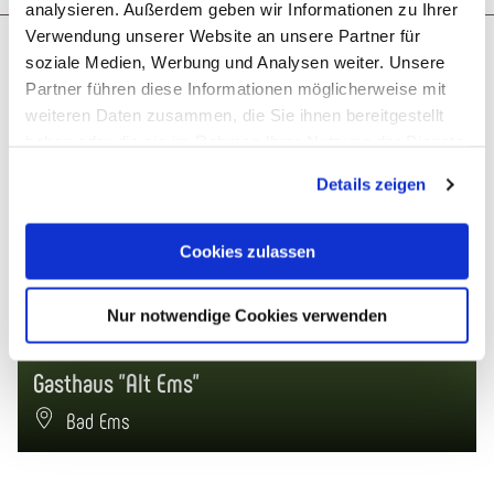
analysieren. Außerdem geben wir Informationen zu Ihrer
Verwendung unserer Website an unsere Partner für
Misschien bent u ook geïnteresseerd in
soziale Medien, Werbung und Analysen weiter. Unsere
Partner führen diese Informationen möglicherweise mit
weiteren Daten zusammen, die Sie ihnen bereitgestellt
Geopend – sluit om 22:00 uur
haben oder die sie im Rahmen Ihrer Nutzung der Dienste
gesammelt haben. Sie geben Einwilligung zu unseren
Details zeigen
Cookies, wenn Sie unsere Webseite weiterhin nutzen.
Cookies zulassen
Nur notwendige Cookies verwenden
Gasthaus "Alt Ems"
Bad Ems