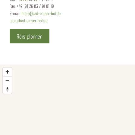
Fax:
+49 (0) 26 03 / 91 81 10
E-mail:
hotel@bad-emser-hof.de
www.bad-emser-hof.de
Reis plannen