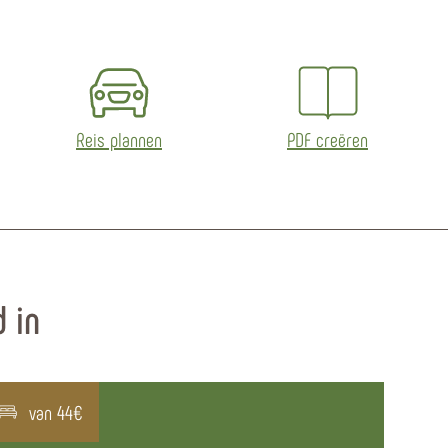
Reis plannen
PDF creëren
 in
van 44€
v