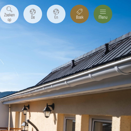
Zoeken
De
En
Boek
Menu
op