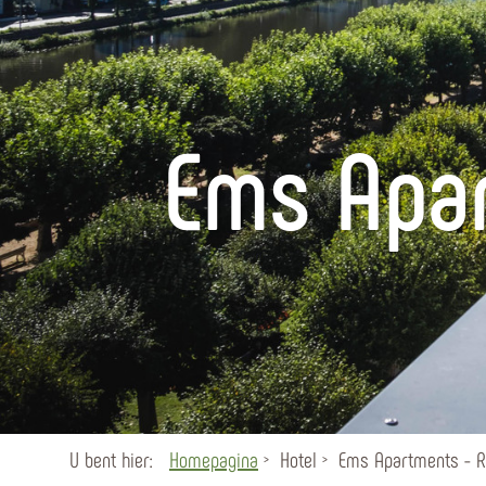
Ems Apa
U bent hier:
Homepagina
Hotel
Ems Apartments - 