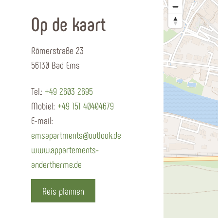
Op de kaart
Römerstraße 23
56130 Bad Ems
Tel.:
+49 2603 2695
Mobiel:
+49 151 40404679
E-mail:
emsapartments@outlook.de
www.appartements-
andertherme.de
Reis plannen