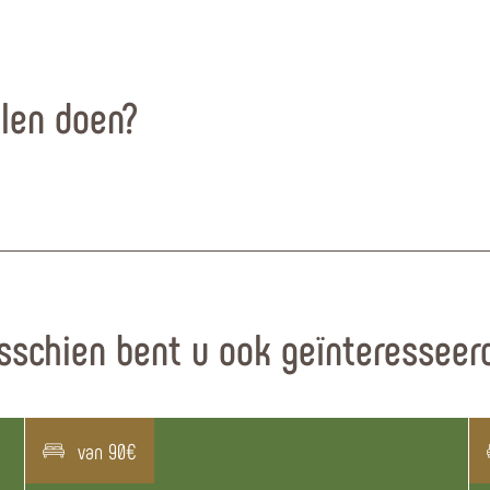
llen doen?
sschien bent u ook geïnteresseerd
van 90€