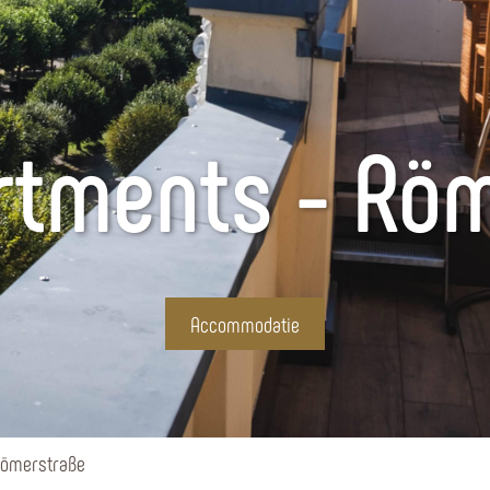
rtments - Röm
Accommodatie
Römerstraße