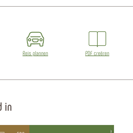
Reis plannen
PDF creëren
 in