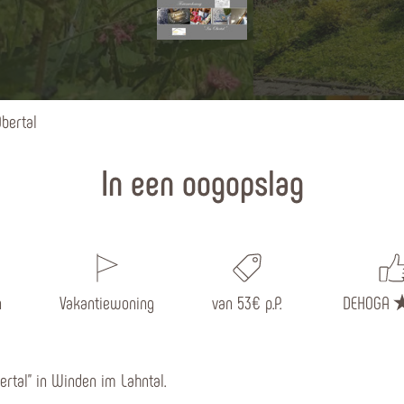
bertal
In een oogopslag
n
Vakantiewoning
van 53€ p.P.
DEHOGA
rtal” in Winden im Lahntal.