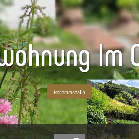
nwohnung Im O
Accommodatie