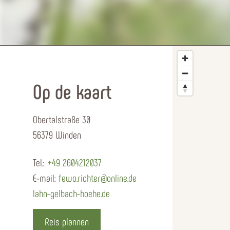
Op de kaart
Obertalstraße 30
56379 Winden
Tel.:
+49 2604212037
E-mail:
fewo.richter@online.de
lahn-gelbach-hoehe.de
Reis plannen