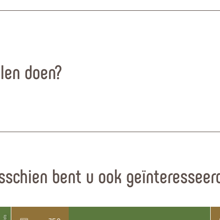
llen doen?
sschien bent u ook geïnteresseerd