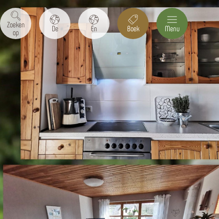
Zoeken
De
En
Boek
Menu
op