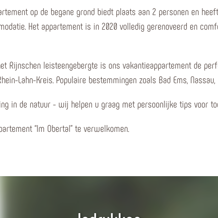
artement op de begane grond biedt plaats aan 2 personen en heeft
modatie. Het appartement is in 2020 volledig gerenoveerd en comfo
in het Rijnschen leisteengebergte is ons vakantieappartement de pe
Rhein-Lahn-Kreis. Populaire bestemmingen zoals Bad Ems, Nassau, K
g in de natuur - wij helpen u graag met persoonlijke tips voor toc
ppartement “Im Obertal” te verwelkomen.