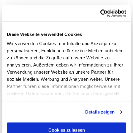
Diese Webseite verwendet Cookies
Bitte bestätigen Sie, dass Sie die folgenden Informationen zur Kenntnis
Wir verwenden Cookies, um Inhalte und Anzeigen zu
genommen haben. (Zum Betrachten der PDF-Dokumente benötigen Sie den
personalisieren, Funktionen für soziale Medien anbieten
Acrobat Reader
, den Sie hier kostenlos herunterladen
*
zu können und die Zugriffe auf unsere Website zu
analysieren. Außerdem geben wir Informationen zu Ihrer
Ja, ich habe das
Formblatt
zur Unterrichtung des Reisenden bei
Verwendung unserer Website an unsere Partner für
einer Pauschalreise zur Kenntnis genommen. Ebenfalls habe ich
soziale Medien, Werbung und Analysen weiter. Unsere
die
Reisebedingungen für Pauschalangebote
zur Kenntnis
Partner führen diese Informationen möglicherweise mit
genommen.
weiteren Daten zusammen, die Sie ihnen bereitgestellt
haben oder die sie im Rahmen Ihrer Nutzung der Dienste
gesammelt haben. Sie geben Einwilligung zu unseren
Datenschutz
*
Details zeigen
Cookies, wenn Sie unsere Webseite weiterhin nutzen.
Ja, ich bin mit den
Datenschutzbestimmungen
einverstanden*
Cookies zulassen