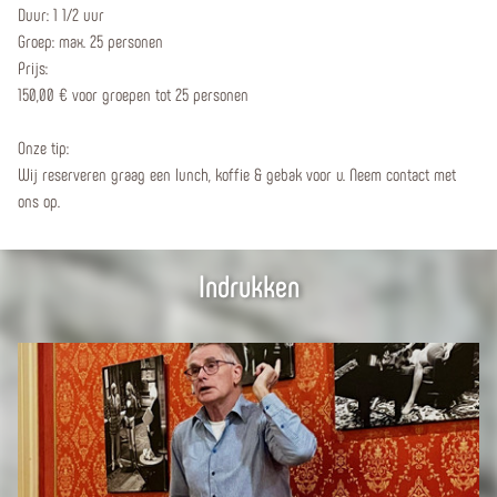
Duur: 1 1/2 uur
Groep: max. 25 personen
Prijs:
150,00 € voor groepen tot 25 personen
Onze tip:
Wij reserveren graag een lunch, koffie & gebak voor u. Neem contact met
ons op.
Indrukken