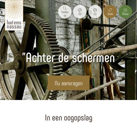
Zoeken
De
En
Boek
Menu
op
"Achter de schermen
Nu aanvragen
Homepagina
In een oogopslag