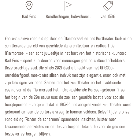
Bad Ems
Rondleidingen, Individueel…
van 150€
Een exclusieve rondleiding door de Marmorsaal en het Kurtheater. Duik in de
schitterende wereld van geschiedenis, architectuur en cultuur! De
Marmorsaal – een echt juweeltje in het hart van het historische kuuroord
Bad Ems – opent zijn deuren voor nieuwsgierigen en cultuurliefhebbers.
Deze prachtige zaal, die sinds 2021 deel uitmaakt van het UNESCO-
werelderfgoed, maakt niet alleen indruk met zijn elegantie, maar ook met
zijn bewogen verleden. Samen met het kuurtheater en het traditionele
casino vormt de Marmorsaal het indrukwekkende Kursaal-gebouw. Al aan
het begin van de 20e eeuw was de zaal een gewilde locatie voor sociale
hoogtepunten – zo gewild dat in 1913/14 het aangrenzende kuurtheater werd
gebouwd om aan de culturele vraag te kunnen voldoen. Beleef tijdens onze
rondleiding “Achter de schermen” spannende inzichten, luister naar
fascinerende anekdotes en ontdek verborgen details die voor de gewone
bezoeker verborgen blijven.