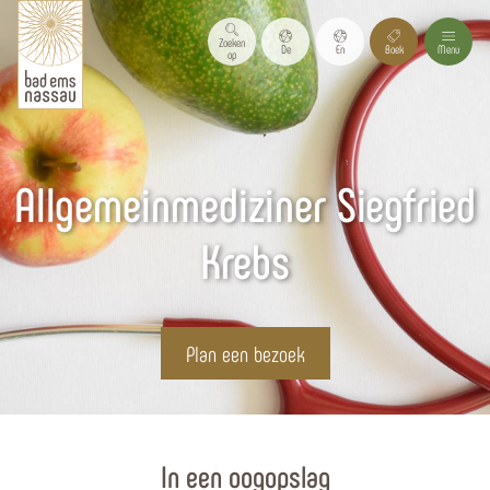
Zoeken
De
En
Boek
Menu
op
Allgemeinmediziner Siegfried
Krebs
Plan een bezoek
Homepagina
In een oogopslag