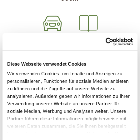
Reis plannen
PDF creëren
Misschien bent u ook geïnteresseerd in
Diese Webseite verwendet Cookies
Wir verwenden Cookies, um Inhalte und Anzeigen zu
personalisieren, Funktionen für soziale Medien anbieten
Geopend – sluit om 12:00 uur
zu können und die Zugriffe auf unsere Website zu
analysieren. Außerdem geben wir Informationen zu Ihrer
Verwendung unserer Website an unsere Partner für
soziale Medien, Werbung und Analysen weiter. Unsere
Partner führen diese Informationen möglicherweise mit
weiteren Daten zusammen, die Sie ihnen bereitgestellt
haben oder die sie im Rahmen Ihrer Nutzung der Dienste