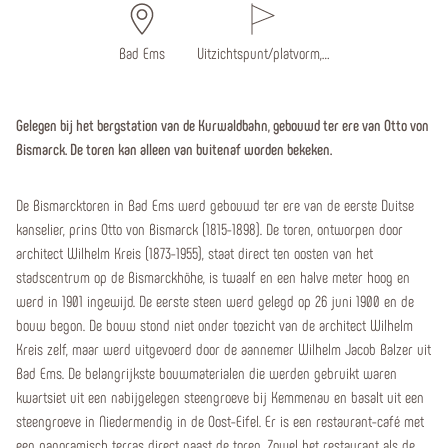
Bad Ems
Uitzichtspunt/platvorm,…
Gelegen bij het bergstation van de Kurwaldbahn, gebouwd ter ere van Otto von
Bismarck. De toren kan alleen van buitenaf worden bekeken.
De Bismarcktoren in Bad Ems werd gebouwd ter ere van de eerste Duitse
kanselier, prins Otto von Bismarck (1815-1898). De toren, ontworpen door
architect Wilhelm Kreis (1873-1955), staat direct ten oosten van het
stadscentrum op de Bismarckhöhe, is twaalf en een halve meter hoog en
werd in 1901 ingewijd. De eerste steen werd gelegd op 26 juni 1900 en de
bouw begon. De bouw stond niet onder toezicht van de architect Wilhelm
Kreis zelf, maar werd uitgevoerd door de aannemer Wilhelm Jacob Balzer uit
Bad Ems. De belangrijkste bouwmaterialen die werden gebruikt waren
kwartsiet uit een nabijgelegen steengroeve bij Kemmenau en basalt uit een
steengroeve in Niedermendig in de Oost-Eifel. Er is een restaurant-café met
een panoramisch terras direct naast de toren. Zowel het restaurant als de