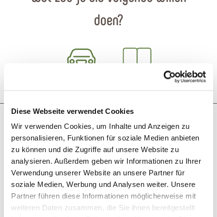
doen?
Reis plannen
PDF creëren
Diese Webseite verwendet Cookies
Misschien bent u ook geïnteresseerd in
Wir verwenden Cookies, um Inhalte und Anzeigen zu
personalisieren, Funktionen für soziale Medien anbieten
zu können und die Zugriffe auf unsere Website zu
© Dominik Ketz / TBEN
analysieren. Außerdem geben wir Informationen zu Ihrer
Verwendung unserer Website an unsere Partner für
soziale Medien, Werbung und Analysen weiter. Unsere
Partner führen diese Informationen möglicherweise mit
weiteren Daten zusammen, die Sie ihnen bereitgestellt