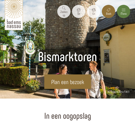
Zoeken
De
En
Boek
Menu
op
Bismarktoren
Plan een bezoek
© Dominik Ketz/TBEN
Homepagina
In een oogopslag