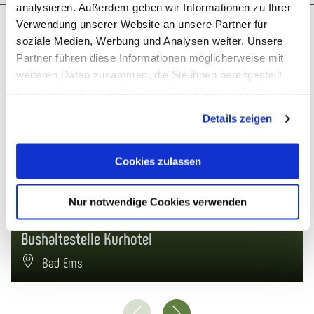
analysieren. Außerdem geben wir Informationen zu Ihrer
Misschien bent u ook geïnteresseerd in
Verwendung unserer Website an unsere Partner für
soziale Medien, Werbung und Analysen weiter. Unsere
Partner führen diese Informationen möglicherweise mit
weiteren Daten zusammen, die Sie ihnen bereitgestellt
© Pixabay
haben oder die sie im Rahmen Ihrer Nutzung der Dienste
gesammelt haben. Sie geben Einwilligung zu unseren
Details zeigen
Cookies, wenn Sie unsere Webseite weiterhin nutzen.
Cookies zulassen
Nur notwendige Cookies verwenden
Bushaltestelle Kurhotel
Bad Ems