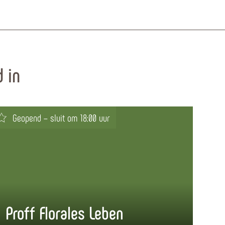
 in
Geopend – sluit om 18:00 uur
Proff Florales Leben
Ad