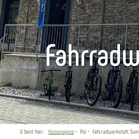
Fahrradw
U bent hier:
Homepagina
Poi
Fahrradwerkstatt Sum