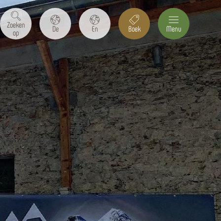
Zoeken
De
En
Boek
Menu
op