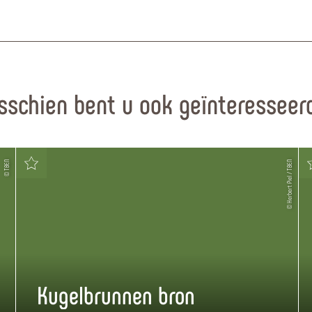
sschien bent u ook geïnteresseerd
© TBEN
© Herbert Piel / TBEN
Kugelbrunnen bron