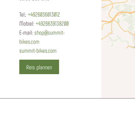
Tel.:
+4926036013012
Mobiel:
+4926639138200
E-mail:
shop@summit-
bikes.com
summit-bikes.com
Reis plannen