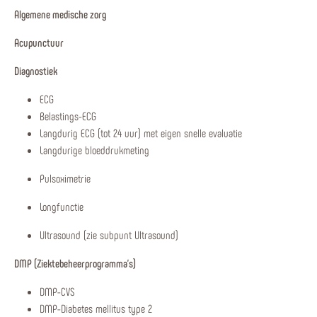
Algemene medische zorg
Acupunctuur
Diagnostiek
ECG
Belastings-ECG
Langdurig ECG (tot 24 uur) met eigen snelle evaluatie
Langdurige bloeddrukmeting
Pulsoximetrie
Longfunctie
Ultrasound (zie subpunt Ultrasound)
DMP (Ziektebeheerprogramma's)
DMP-CVS
DMP-Diabetes mellitus type 2