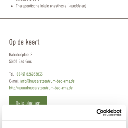
Therapeutische lokale anesthesie (kwaddelen)
Op de kaart
Bahnhofplatz 2
56130 Bad Ems
Tel.:
(0049) 026033033
E-mail:
info@hausarztzentrum-bad-ems.de
http//www.hausarztzentrum-bad-ems.de
Reis plannen