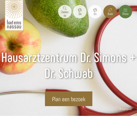
Zoeken
De
En
Boek
Menu
op
Hausarztzentrum Dr. Simons +
Dr. Schwab
Plan een bezoek
© marijana1
Homepagina