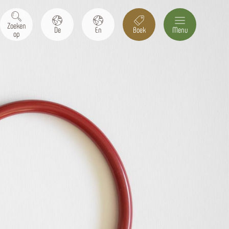
Zoeken
De
En
Boek
Menu
op