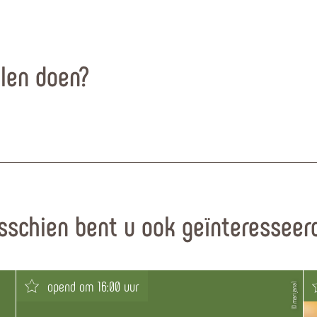
llen doen?
sschien bent u ook geïnteresseerd
opend om 16:00 uur
© marijana1