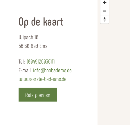
Op de kaart
Wipsch 10
56130 Bad Ems
Tel.:
(0049)26036111
E-mail:
info@hnobadems.de
www.aerzte-bad-ems.de
Reis plannen