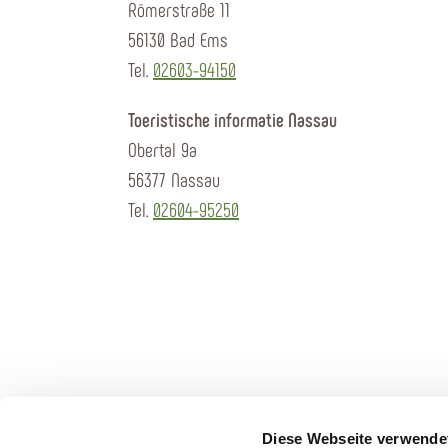
Römerstraße 11
56130 Bad Ems
Tel.
02603-94150
Toeristische informatie Nassau
Obertal 9a
56377 Nassau
Tel.
02604-95250
Diese Webseite verwende