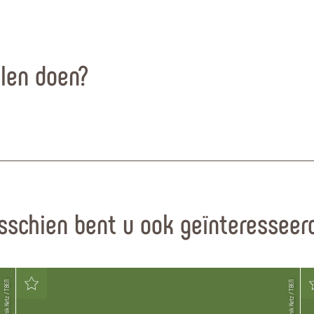
llen doen?
sschien bent u ook geïnteresseerd
© Dominik Ketz / TBEN
© Dominik Ketz / TBEN