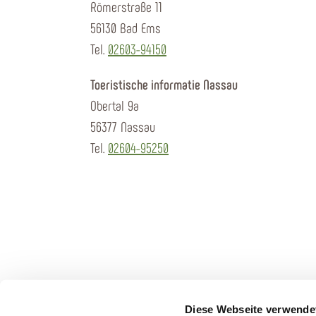
Römerstraße 11
56130 Bad Ems
Tel.
02603-94150
Toeristische informatie Nassau
Obertal 9a
56377 Nassau
Tel.
02604-95250
Diese Webseite verwende