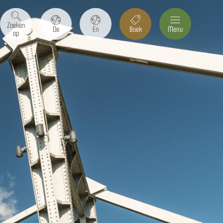
Zoeken
De
En
Boek
Menu
op