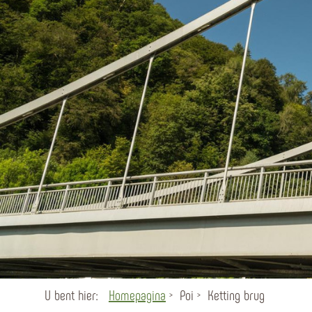
U bent hier:
Homepagina
Poi
Ketting brug