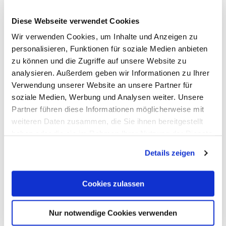
Diese Webseite verwendet Cookies
Wir verwenden Cookies, um Inhalte und Anzeigen zu
personalisieren, Funktionen für soziale Medien anbieten
zu können und die Zugriffe auf unsere Website zu
analysieren. Außerdem geben wir Informationen zu Ihrer
Parkplatz Kastellbadkreisel Bad Ems
Verwendung unserer Website an unsere Partner für
soziale Medien, Werbung und Analysen weiter. Unsere
Bad Ems
Partner führen diese Informationen möglicherweise mit
weiteren Daten zusammen, die Sie ihnen bereitgestellt
haben oder die sie im Rahmen Ihrer Nutzung der Dienste
gesammelt haben. Sie geben Einwilligung zu unseren
Details zeigen
Cookies, wenn Sie unsere Webseite weiterhin nutzen.
Cookies zulassen
Nur notwendige Cookies verwenden