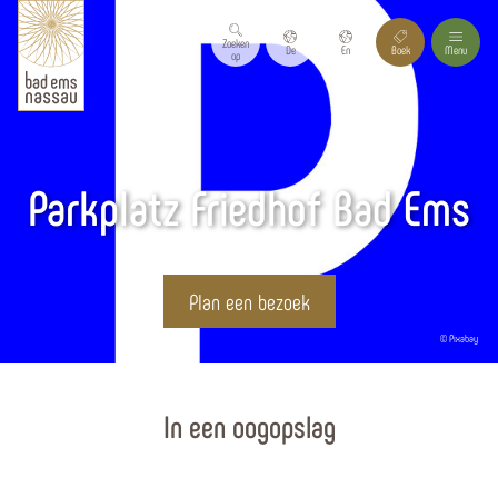
Zoeken
De
En
Boek
Menu
op
Parkplatz Friedhof Bad Ems
Plan een bezoek
© Pixabay
Homepagina
In een oogopslag