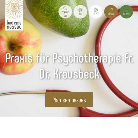
Zoeken
De
En
Boek
Menu
op
Praxis für Psychotherapie Fr.
Dr. Krausbeck
Plan een bezoek
Homepagina