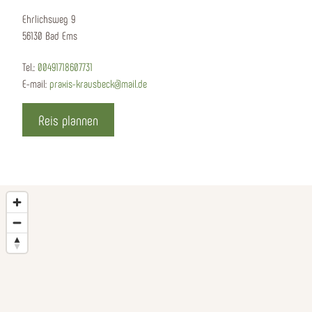
Ehrlichsweg 9
56130 Bad Ems
Tel.:
00491718607731
E-mail:
praxis-krausbeck@mail.de
Reis plannen