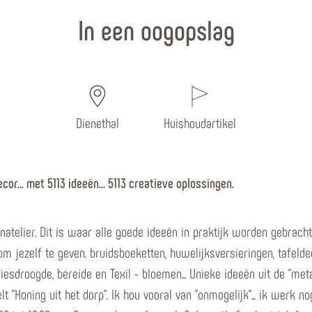
In een oogopslag
Dienethal
Huishoudartikel
or... met 5113 ideeën... 5113 creatieve oplossingen.
atelier. Dit is waar alle goede ideeën in praktijk worden gebracht
m jezelf te geven. bruidsboeketten, huwelijksversieringen, tafeld
iesdroogde, bereide en Texil - bloemen... Unieke ideeën uit de "me
lt "Honing uit het dorp". Ik hou vooral van "onmogelijk"... ik werk 