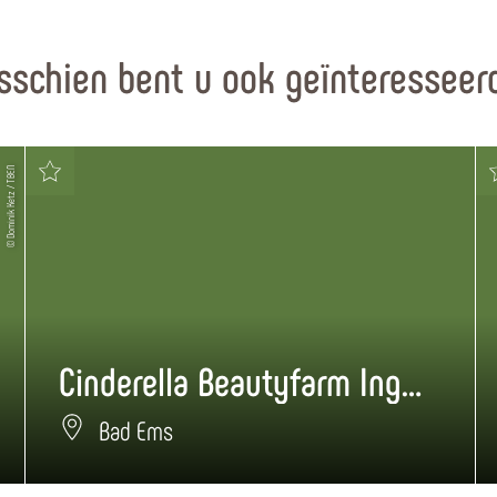
sschien bent u ook geïnteresseerd
© Dominik Ketz / TBEN
Cinderella Beautyfarm Inge Hirsch
Bad Ems