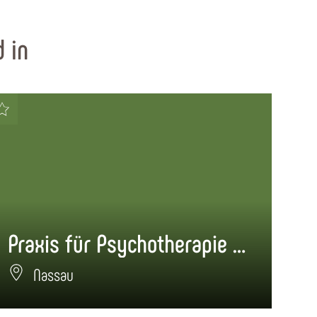
 in
Praxis für Psychotherapie Dr. Barnes
Al
Nassau