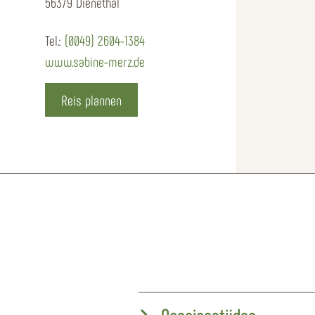
56379 Dienethal
Tel.:
(0049) 2604-1384
www.sabine-merz.de
Reis plannen
Openingstijden