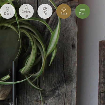
Zoeken
Kaart
De
Boek
Menu
op