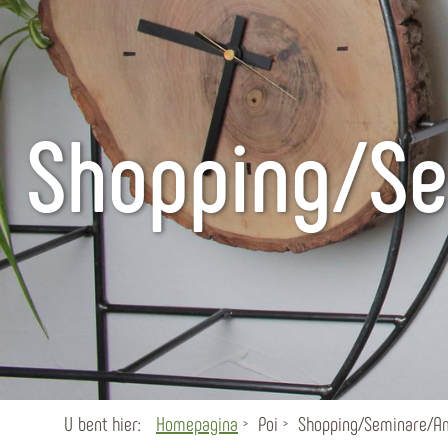
Shopping/Se
U bent hier:
Homepagina
Poi
Shopping/Seminare/A