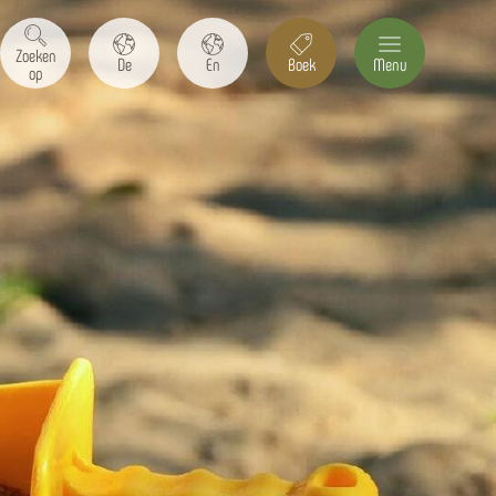
Zoeken
De
En
Boek
Menu
op