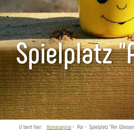
Spielplatz 
U bent hier:
Homepagina
Poi
Spielplatz "Am Wiesen