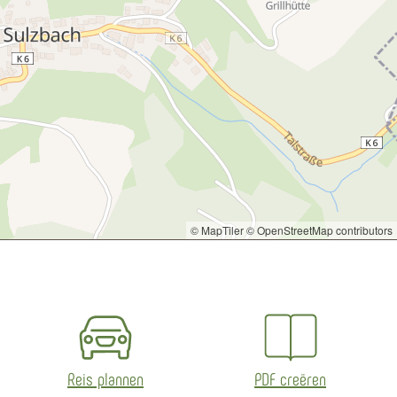
© MapTiler
© OpenStreetMap contributors
Reis plannen
PDF creëren