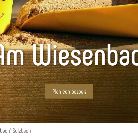
"Am Wiesenba
Plan een bezoek
bach" Sulzbach