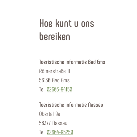
Hoe kunt u ons
bereiken
Toeristische informatie Bad Ems
Römerstraße 11
56130 Bad Ems
Tel.
02603-94150
Toeristische informatie Nassau
Obertal 9a
56377 Nassau
Tel.
02604-95250