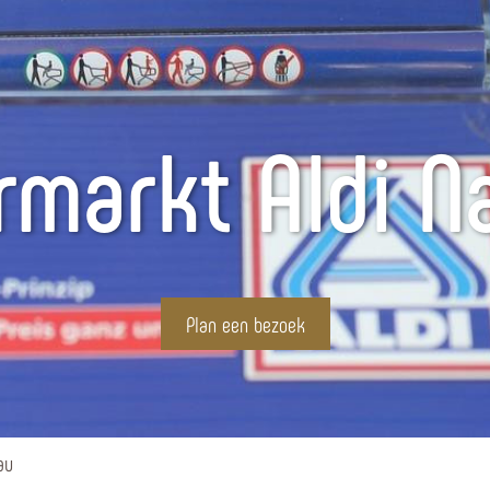
rmarkt Aldi N
Plan een bezoek
au