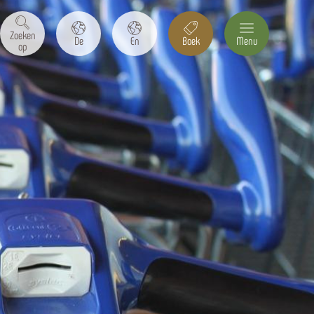
Zoeken
De
En
Boek
Menu
op