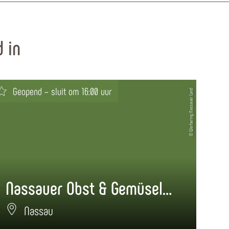
 in
Geopend – sluit om 16:00 uur
Ge
© Werbering Nassauer Land
Nassauer Obst & Gemüselädchen
NO
Nassau