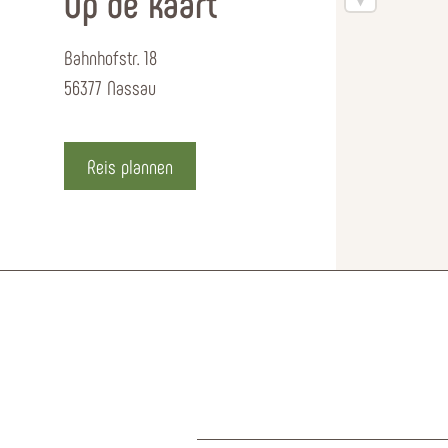
Op de kaart
Bahnhofstr. 18
56377 Nassau
Reis plannen