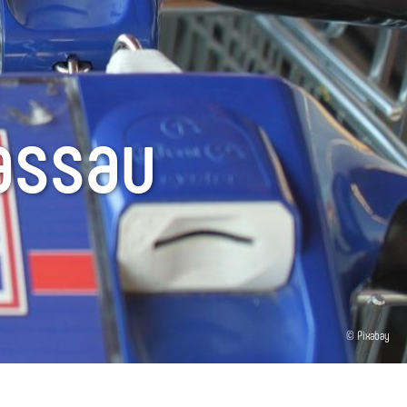
assau
© Pixabay