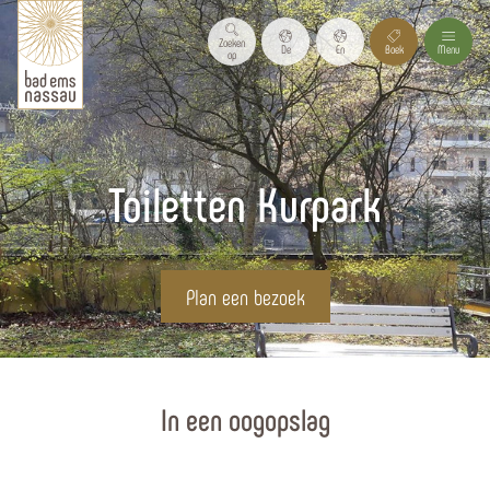
Zoeken
De
En
Boek
Menu
op
Toiletten Kurpark
Plan een bezoek
Homepagina
In een oogopslag