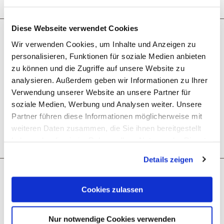
Diese Webseite verwendet Cookies
Wat zou je als volgende willen
Wir verwenden Cookies, um Inhalte und Anzeigen zu
personalisieren, Funktionen für soziale Medien anbieten
doen?
zu können und die Zugriffe auf unsere Website zu
analysieren. Außerdem geben wir Informationen zu Ihrer
Verwendung unserer Website an unsere Partner für
soziale Medien, Werbung und Analysen weiter. Unsere
Partner führen diese Informationen möglicherweise mit
weiteren Daten zusammen, die Sie ihnen bereitgestellt
GPX downloaden
Reis plannen
PDF creëren
haben oder die sie im Rahmen Ihrer Nutzung der Dienste
gesammelt haben. Sie geben Einwilligung zu unseren
Details zeigen
Cookies, wenn Sie unsere Webseite weiterhin nutzen.
Misschien bent u ook geïnteresseerd in
Cookies zulassen
9,0 km
Nur notwendige Cookies verwenden