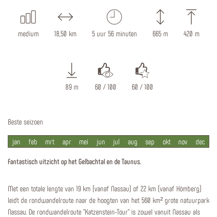
medium
18,50 km
5 uur 56 minuten
665 m
420 m
89 m
60 / 100
60 / 100
Beste seizoen
jan
feb
mrt
apr
mei
jun
jul
aug
sep
okt
nov
dec
Fantastisch uitzicht op het Gelbachtal en de Taunus.
Met een totale lengte van 19 km (vanaf Nassau) of 22 km (vanaf Hömberg)
leidt de rondwandelroute naar de hoogten van het 560 km² grote natuurpark
Nassau. De rondwandelroute "Katzenstein-Tour" is zowel vanuit Nassau als