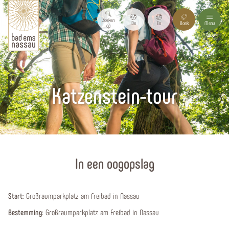
Zoeken
De
En
Boek
Menu
op
Katzenstein-tour
Homepagina
In een oogopslag
Start:
Großraumparkplatz am Freibad in Nassau
Bestemming:
Großraumparkplatz am Freibad in Nassau