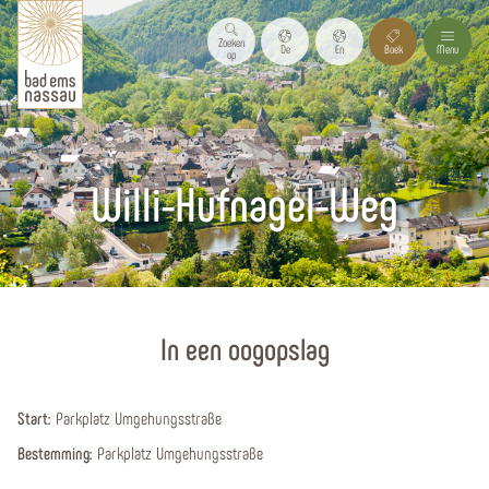
Zoeken
De
En
Boek
Menu
op
Willi-Hufnagel-Weg
Homepagina
In een oogopslag
Start:
Parkplatz Umgehungsstraße
Bestemming:
Parkplatz Umgehungsstraße