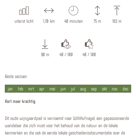
uiterst licht
1,70 km
40 minuten
75 m
163 m
90 m
40 / 100
40 / 100
Beste seizoen
jan
feb
mrt
apr
mei
jun
jul
aug
sep
okt
nov
dec
Kort maar krachtig
Dit oude wijngaardpad is vernoemd naar WilliHufnagel, een gepassioneerde
wandelaar die zich inzet voor het behoud van de natuur en de lokale
kenmerken en die ook de eerste lokale geschiedenisdocumentatie over de