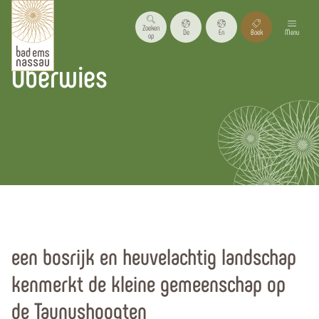
Zoeken
De
En
Boek
Menu
op
Oberwies
Homepagina
Vakantieregio
Vakantiedorpen
Alle plaatsen
een bosrijk en heuvelachtig landschap
kenmerkt de kleine gemeenschap op
de Taunushoogten