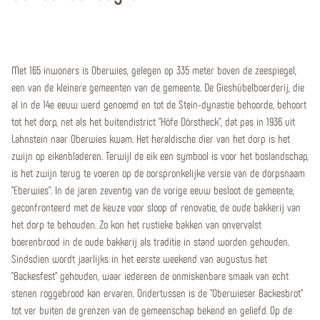
Met 165 inwoners is Oberwies, gelegen op 335 meter boven de zeespiegel,
een van de kleinere gemeenten van de gemeente. De Gieshübelboerderij, die
al in de 14e eeuw werd genoemd en tot de Stein-dynastie behoorde, behoort
tot het dorp, net als het buitendistrict "Höfe Dörstheck", dat pas in 1936 uit
Lahnstein naar Oberwies kwam. Het heraldische dier van het dorp is het
zwijn op eikenbladeren. Terwijl de eik een symbool is voor het boslandschap,
is het zwijn terug te voeren op de oorspronkelijke versie van de dorpsnaam
"Eberwies". In de jaren zeventig van de vorige eeuw besloot de gemeente,
geconfronteerd met de keuze voor sloop of renovatie, de oude bakkerij van
het dorp te behouden. Zo kon het rustieke bakken van onvervalst
boerenbrood in de oude bakkerij als traditie in stand worden gehouden.
Sindsdien wordt jaarlijks in het eerste weekend van augustus het
"Backesfest" gehouden, waar iedereen de onmiskenbare smaak van echt
stenen roggebrood kan ervaren. Ondertussen is de "Oberwieser Backesbrot"
tot ver buiten de grenzen van de gemeenschap bekend en geliefd. Op de