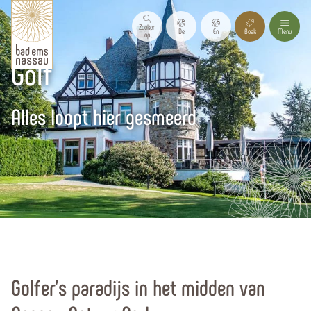
Zoeken
De
En
Boek
Menu
op
Golf
Alles loopt hier gesmeerd
Homepagina
Wandelen, Fietsen & Water
Overige activiteiten
Golfer's paradijs in het midden van