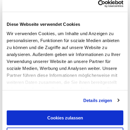
Diese Webseite verwendet Cookies
Wir verwenden Cookies, um Inhalte und Anzeigen zu
We zijn er voor u
personalisieren, Funktionen für soziale Medien anbieten
zu können und die Zugriffe auf unsere Website zu
analysieren. Außerdem geben wir Informationen zu Ihrer
Verwendung unserer Website an unsere Partner für
soziale Medien, Werbung und Analysen weiter. Unsere
Hoe kunt u ons bereiken
Partner führen diese Informationen möglicherweise mit
weiteren Daten zusammen, die Sie ihnen bereitgestellt
Toeristische informatie Bad Ems
haben oder die sie im Rahmen Ihrer Nutzung der Dienste
Römerstraße 11
gesammelt haben. Sie geben Einwilligung zu unseren
56130 Bad Ems
Details zeigen
Cookies, wenn Sie unsere Webseite weiterhin nutzen.
Tel.
02603-94150
Toeristische informatie Nassau
Cookies zulassen
Obertal 9a