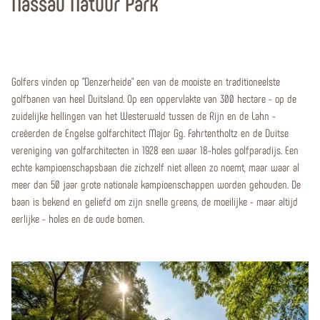
Nassau Natuur Park
Golfers vinden op "Denzerheide" een van de mooiste en traditioneelste
golfbanen van heel Duitsland. Op een oppervlakte van 300 hectare - op de
zuidelijke hellingen van het Westerwald tussen de Rijn en de Lahn -
creëerden de Engelse golfarchitect Major Gg. Fahrtentholtz en de Duitse
vereniging van golfarchitecten in 1928 een waar 18-holes golfparadijs. Een
echte kampioenschapsbaan die zichzelf niet alleen zo noemt, maar waar al
meer dan 50 jaar grote nationale kampioenschappen worden gehouden. De
baan is bekend en geliefd om zijn snelle greens, de moeilijke - maar altijd
eerlijke - holes en de oude bomen.