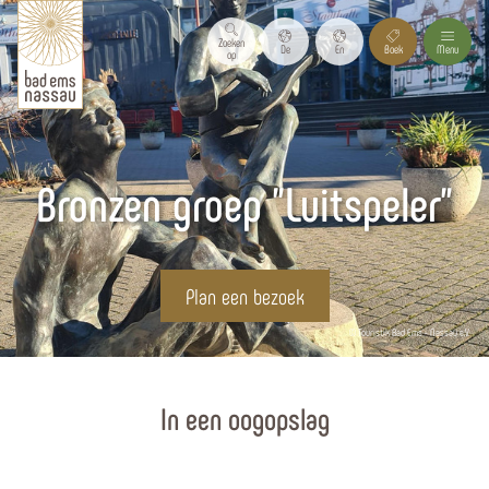
Zoeken
De
En
Boek
Menu
op
Bronzen groep "Luitspeler"
Plan een bezoek
© Touristik Bad Ems - Nassau e.V.
Homepagina
In een oogopslag