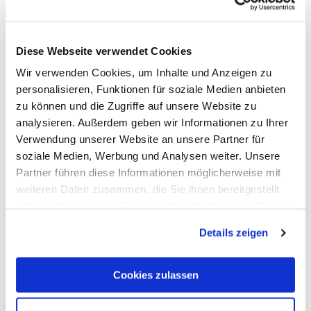
© Touristik Bad Ems - Nassau e.V.
Diese Webseite verwendet Cookies
Wir verwenden Cookies, um Inhalte und Anzeigen zu
personalisieren, Funktionen für soziale Medien anbieten
zu können und die Zugriffe auf unsere Website zu
analysieren. Außerdem geben wir Informationen zu Ihrer
Verwendung unserer Website an unsere Partner für
soziale Medien, Werbung und Analysen weiter. Unsere
Bronzen figuur fluitist
Partner führen diese Informationen möglicherweise mit
Nassau
weiteren Daten zusammen, die Sie ihnen bereitgestellt
haben oder die sie im Rahmen Ihrer Nutzung der Dienste
gesammelt haben. Sie geben Einwilligung zu unseren
Details zeigen
Cookies, wenn Sie unsere Webseite weiterhin nutzen.
Cookies zulassen