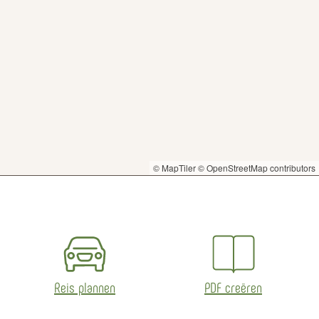
© MapTiler
© OpenStreetMap contributors
Reis plannen
PDF creëren