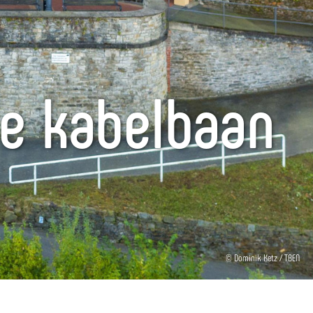
he kabelbaan
© Dominik Ketz / TBEN