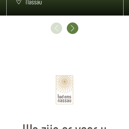
Nassau
We zijn er voor u