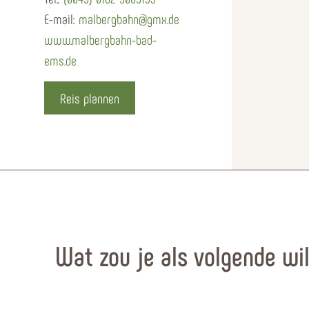
E-mail:
malbergbahn@gmx.de
www.malbergbahn-bad-
ems.de
Reis plannen
Wat zou je als volgende wi