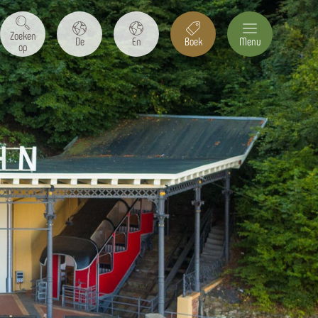
Zoeken
De
En
Boek
Menu
op