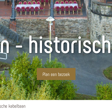
 - historisc
Plan een bezoek
ische kabelbaan