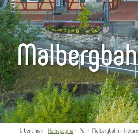
Malbergbahn
U bent hier:
Homepagina
Poi
Malbergbahn - histor