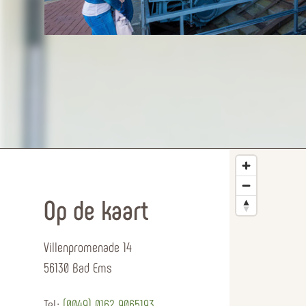
Op de kaart
Villenpromenade 14
56130 Bad Ems
Tel.:
(0049) 0162 9065193