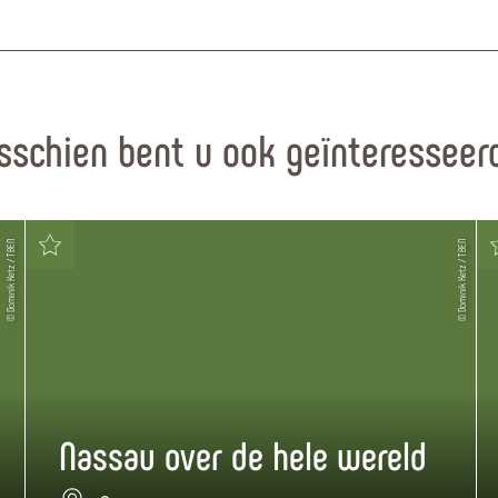
sschien bent u ook geïnteresseerd
© Dominik Ketz / TBEN
© Dominik Ketz / TBEN
Nassau over de hele wereld