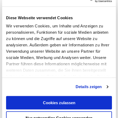
© Pixabay
Diese Webseite verwendet Cookies
Wir verwenden Cookies, um Inhalte und Anzeigen zu
personalisieren, Funktionen für soziale Medien anbieten
zu können und die Zugriffe auf unsere Website zu
analysieren. Außerdem geben wir Informationen zu Ihrer
Verwendung unserer Website an unsere Partner für
(Bus)Parkeerplaats Silberau Eiland (gratis)
soziale Medien, Werbung und Analysen weiter. Unsere
Partner führen diese Informationen möglicherweise mit
Bad Ems
weiteren Daten zusammen, die Sie ihnen bereitgestellt
haben oder die sie im Rahmen Ihrer Nutzung der Dienste
gesammelt haben. Sie geben Einwilligung zu unseren
Details zeigen
Cookies, wenn Sie unsere Webseite weiterhin nutzen.
Cookies zulassen