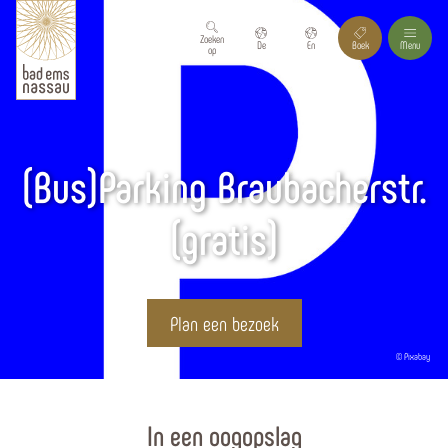
Zoeken
De
En
Boek
Menu
op
(Bus)Parking Braubacherstr.
(gratis)
Plan een bezoek
© Pixabay
Homepagina
In een oogopslag