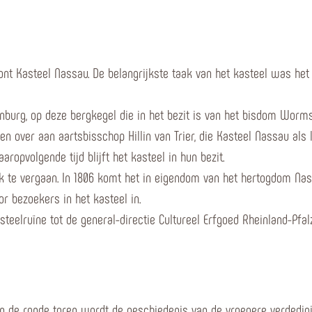
ont Kasteel Nassau. De belangrijkste taak van het kasteel was he
enburg, op deze bergkegel die in het bezit is van het bisdom Worm
n over aan aartsbisschop Hillin van Trier, die Kasteel Nassau als
ropvolgende tijd blijft het kasteel in hun bezit.
te vergaan. In 1806 komt het in eigendom van het hertogdom Nass
or bezoekers in het kasteel in.
elruïne tot de general-directie Cultureel Erfgoed Rheinland-Pfalz,
 in de ronde toren wordt de geschiedenis van de vroegere verdedig