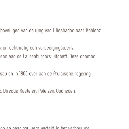
t beveiligen van de weg van Wiesbaden naar Koblenz,
s, onrechtmatig een verdedigingswerk.
 leen aan de Laurenburgers uitgeeft. Deze noemen
au en in 1866 over aan de Pruisische regering.
 Directie Kastelen, Paleizen, Oudheden.
ing en haar bouwers verteld. In het verbouwde