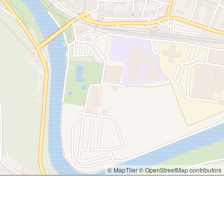
© MapTiler
© OpenStreetMap contributors