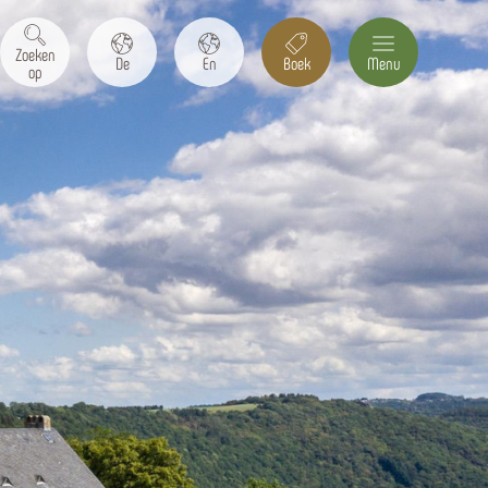
Zoeken
De
En
Boek
Menu
op