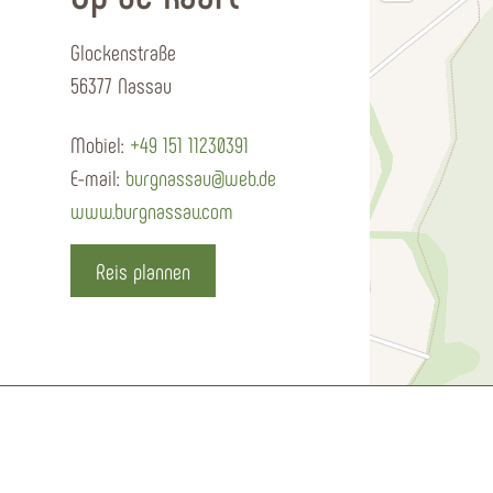
Glockenstraße
56377 Nassau
Mobiel:
+49 151 11230391
E-mail:
burgnassau@web.de
www.burgnassau.com
Reis plannen