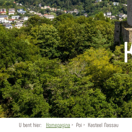
U bent hier:
Homepagina
Poi
Kasteel Nassau