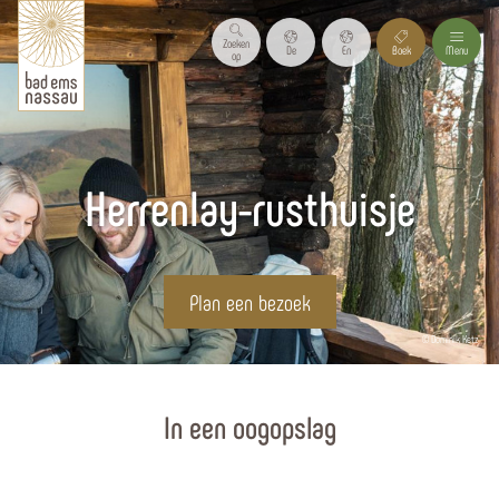
Zoeken
De
En
Boek
Menu
op
Herrenlay-rusthuisje
Plan een bezoek
© Dominik Ketz
Homepagina
In een oogopslag