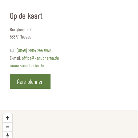
Op de kaart
Burgbergweg
56377 Nassau
Tel.:
(0049) 2604 255 9970
E-mail:
office@kanucharter.de
www.kanucharter.de
Reis plannen