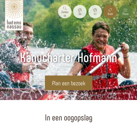
Zoeken
De
En
Boek
Menu
op
Kanucharter Hofmann
Plan een bezoek
© Kanucharter Hofmann
Homepagina
In een oogopslag