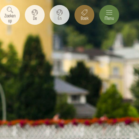
Zoeken
De
En
Boek
Menu
op