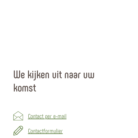
We kijken uit naar uw
komst
Contact per e-mail
Contactformulier