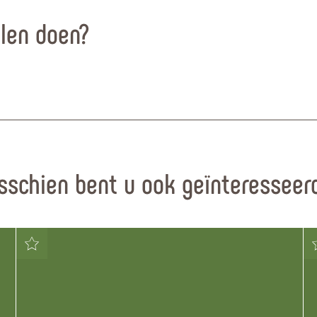
llen doen?
sschien bent u ook geïnteresseerd