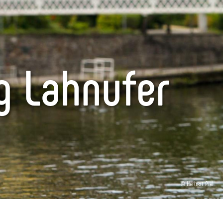
g Lahnufer
© Herbert Piel