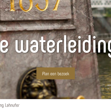
he waterleidin
Plan een bezoek
ing Lahnufer