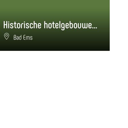
Historische hotelgebouwen aan de Römerstraße
Br
Bad Ems