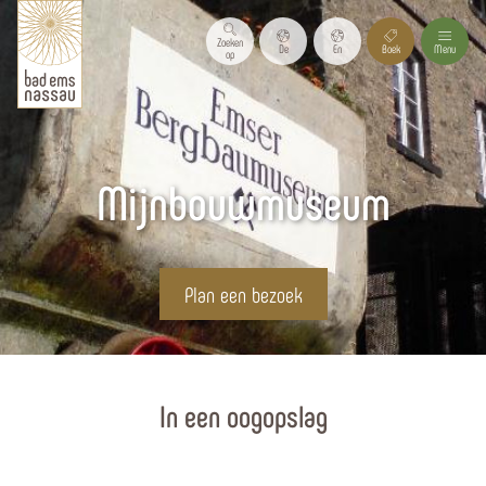
Zoeken
De
En
Boek
Menu
op
Mijnbouwmuseum
Plan een bezoek
Homepagina
In een oogopslag