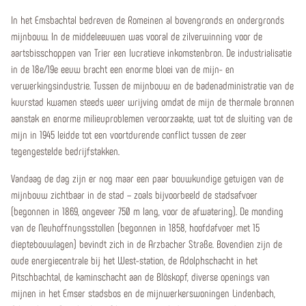
In het Emsbachtal bedreven de Romeinen al bovengronds en ondergronds
mijnbouw. In de middeleeuwen was vooral de zilverwinning voor de
aartsbisschoppen van Trier een lucratieve inkomstenbron. De industrialisatie
in de 18e/19e eeuw bracht een enorme bloei van de mijn- en
verwerkingsindustrie. Tussen de mijnbouw en de badenadministratie van de
kuurstad kwamen steeds weer wrijving omdat de mijn de thermale bronnen
aanstak en enorme milieuproblemen veroorzaakte, wat tot de sluiting van de
mijn in 1945 leidde tot een voortdurende conflict tussen de zeer
tegengestelde bedrijfstakken.
Vandaag de dag zijn er nog maar een paar bouwkundige getuigen van de
mijnbouw zichtbaar in de stad – zoals bijvoorbeeld de stadsafvoer
(begonnen in 1869, ongeveer 750 m lang, voor de afwatering). De monding
van de Neuhoffnungsstollen (begonnen in 1858, hoofdafvoer met 15
dieptebouwlagen) bevindt zich in de Arzbacher Straße. Bovendien zijn de
oude energiecentrale bij het West-station, de Adolphschacht in het
Pitschbachtal, de kaminschacht aan de Blöskopf, diverse openings van
mijnen in het Emser stadsbos en de mijnwerkerswoningen Lindenbach,