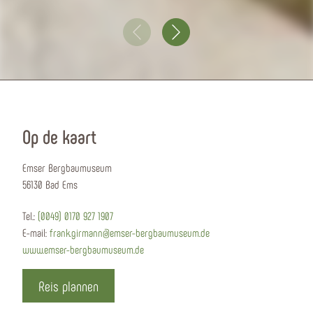
Op de kaart
Emser Bergbaumuseum
56130 Bad Ems
Tel.:
(0049) 0170 927 1907
E-mail:
frank.girmann@emser-bergbaumuseum.de
www.emser-bergbaumuseum.de
Reis plannen