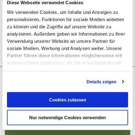
Diese Webseite verwendet Cookies
doen?
Wir verwenden Cookies, um Inhalte und Anzeigen zu
personalisieren, Funktionen für soziale Medien anbieten
zu können und die Zugriffe auf unsere Website zu
analysieren. Außerdem geben wir Informationen zu Ihrer
Verwendung unserer Website an unsere Partner für
soziale Medien, Werbung und Analysen weiter. Unsere
Reis plannen
PDF creëren
Partner führen diese Informationen möglicherweise mit
weiteren Daten zusammen, die Sie ihnen bereitgestellt
haben oder die sie im Rahmen Ihrer Nutzung der Dienste
Misschien bent u ook geïnteresseerd in
gesammelt haben. Sie geben Einwilligung zu unseren
Details zeigen
Cookies, wenn Sie unsere Webseite weiterhin nutzen.
Cookies zulassen
Nur notwendige Cookies verwenden