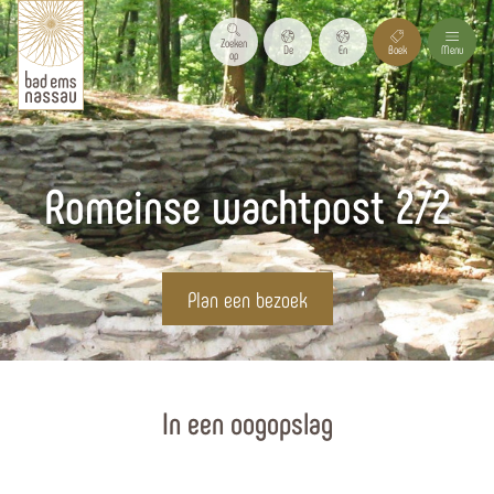
Zoeken
De
En
Boek
Menu
op
Romeinse wachtpost 2/2
Plan een bezoek
Homepagina
In een oogopslag