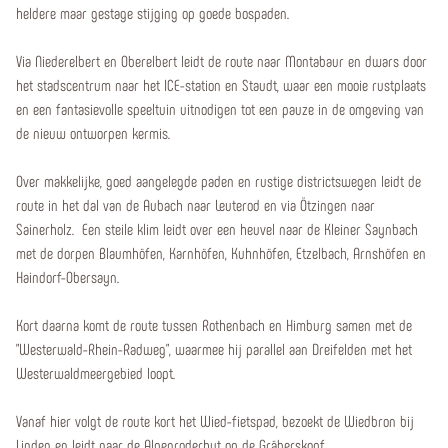
heldere maar gestage stijging op goede bospaden.
Via Niederelbert en Oberelbert leidt de route naar Montabaur en dwars door
het stadscentrum naar het ICE-station en Staudt, waar een mooie rustplaats
en een fantasievolle speeltuin uitnodigen tot een pauze in de omgeving van
de nieuw ontworpen kermis.
Over makkelijke, goed aangelegde paden en rustige districtswegen leidt de
route in het dal van de Aubach naar Leuterod en via Ötzingen naar
Sainerholz. Een steile klim leidt over een heuvel naar de Kleiner Saynbach
met de dorpen Blaumhöfen, Karnhöfen, Kuhnhöfen, Etzelbach, Arnshöfen en
Haindorf-Obersayn.
Kort daarna komt de route tussen Rothenbach en Himburg samen met de
"Westerwald-Rhein-Radweg", waarmee hij parallel aan Dreifelden met het
Westerwaldmeergebied loopt.
Vanaf hier volgt de route kort het Wied-fietspad, bezoekt de Wiedbron bij
Linden en leidt naar de Alpenroderhut op de Gräberskopf.