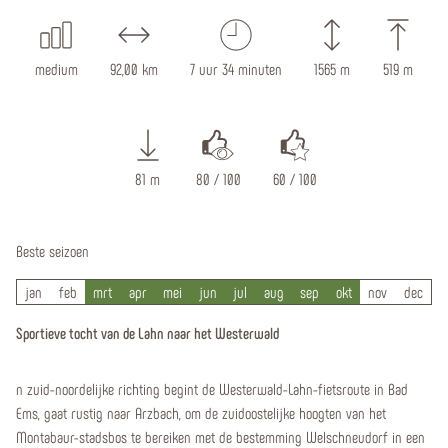
medium
92,00 km
7 uur 34 minuten
1565 m
519 m
81 m
80 / 100
60 / 100
Beste seizoen
jan
feb
mrt
apr
mei
jun
jul
aug
sep
okt
nov
dec
Sportieve tocht van de Lahn naar het Westerwald
n zuid-noordelijke richting begint de Westerwald-Lahn-fietsroute in Bad
Ems, gaat rustig naar Arzbach, om de zuidoostelijke hoogten van het
Montabaur-stadsbos te bereiken met de bestemming Welschneudorf in een