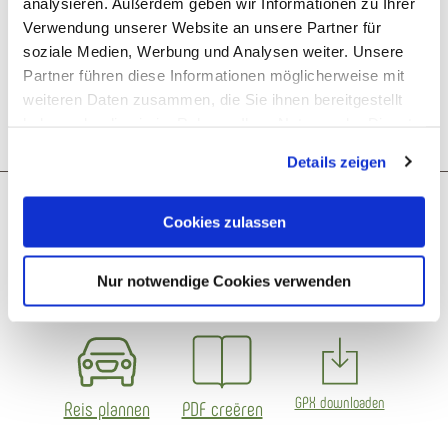
analysieren. Außerdem geben wir Informationen zu Ihrer
Verwendung unserer Website an unsere Partner für
Parkeren
soziale Medien, Werbung und Analysen weiter. Unsere
Partner führen diese Informationen möglicherweise mit
Openbaar vervoer
weiteren Daten zusammen, die Sie ihnen bereitgestellt
haben oder die sie im Rahmen Ihrer Nutzung der Dienste
gesammelt haben. Sie geben Einwilligung zu unseren
Details zeigen
Cookies, wenn Sie unsere Webseite weiterhin nutzen.
Wat zou je als volgende willen
Cookies zulassen
doen?
Nur notwendige Cookies verwenden
GPX downloaden
Reis plannen
PDF creëren