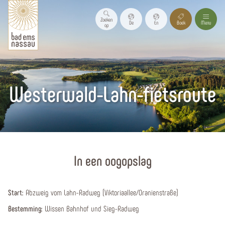
Zoeken
De
En
Boek
Menu
op
Westerwald-Lahn-fietsroute
Homepagina
In een oogopslag
Start:
Abzweig vom Lahn-Radweg (Viktoriaallee/Oranienstraße)
Bestemming:
Wissen Bahnhof und Sieg-Radweg