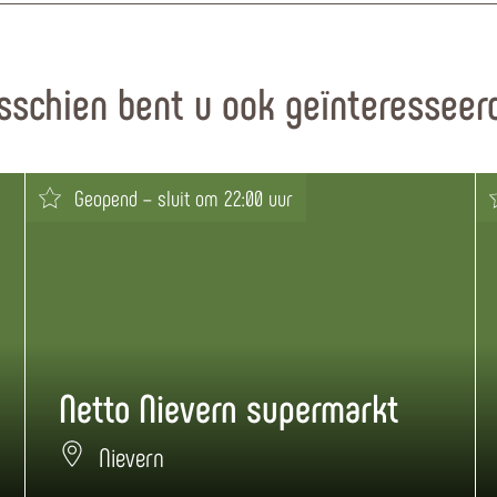
sschien bent u ook geïnteresseerd
Geopend – sluit om 22:00 uur
Netto Nievern supermarkt
Nievern