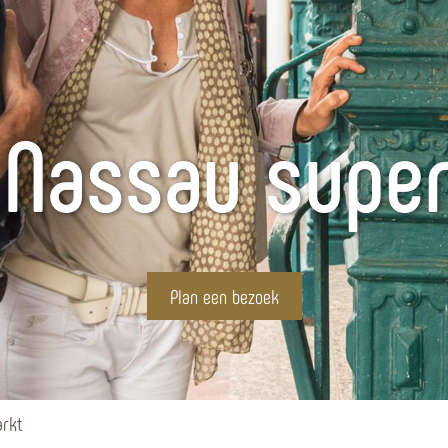
 Nassau supe
Plan een bezoek
rkt