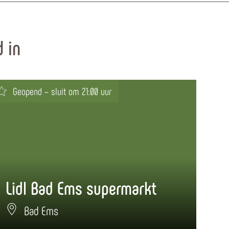
 in
Geopend – sluit om 21:00 uur
Ge
Lidl Bad Ems supermarkt
Su
Bad Ems