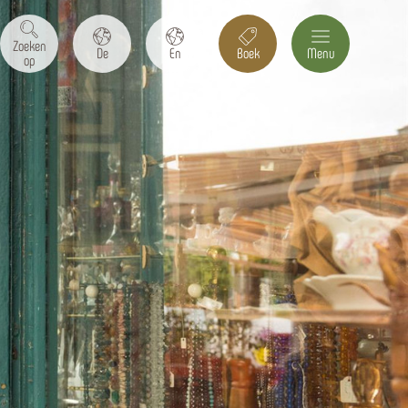
Zoeken
De
En
Boek
Menu
op