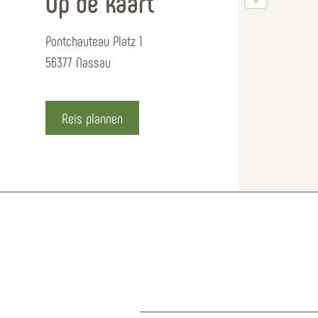
Op de kaart
Pontchauteau Platz 1
56377 Nassau
Reis plannen