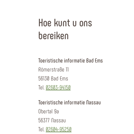
Hoe kunt u ons
bereiken
Toeristische informatie Bad Ems
Römerstraße 11
56130 Bad Ems
Tel.
02603-94150
Toeristische informatie Nassau
Obertal 9a
56377 Nassau
Tel.
02604-95250