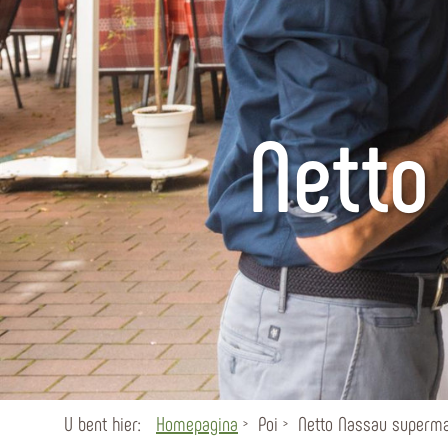
Netto
U bent hier:
Homepagina
Poi
Netto Nassau superma