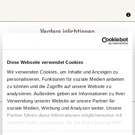
Verdere inlichtingen
Openingstijden
Diese Webseite verwendet Cookies
Wir verwenden Cookies, um Inhalte und Anzeigen zu
personalisieren, Funktionen für soziale Medien anbieten
Rustdagen
zu können und die Zugriffe auf unsere Website zu
analysieren. Außerdem geben wir Informationen zu Ihrer
Verwendung unserer Website an unsere Partner für
soziale Medien, Werbung und Analysen weiter. Unsere
Partner führen diese Informationen möglicherweise mit
Wat zou je als volgende willen
weiteren Daten zusammen, die Sie ihnen bereitgestellt
haben oder die sie im Rahmen Ihrer Nutzung der Dienste
doen?