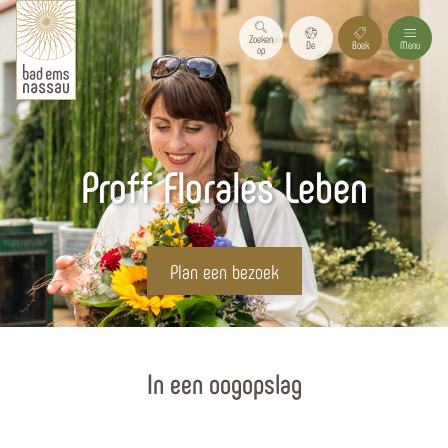
Zoeken
De
Boek
Menu
op
Proff Florales Leben
Plan een bezoek
Homepagina
In een oogopslag