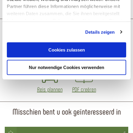
Partner führen diese Informationen möglicherweise mit
weiteren Daten zusammen, die Sie ihnen bereitgestellt
haben oder die sie im Rahmen Ihrer Nutzung der Dienste
gesammelt haben. Sie geben Einwilligung zu unseren
Details zeigen
Wat zou je als volgende willen
Cookies, wenn Sie unsere Webseite weiterhin nutzen.
doen?
Cookies zulassen
Nur notwendige Cookies verwenden
Reis plannen
PDF creëren
Misschien bent u ook geïnteresseerd in