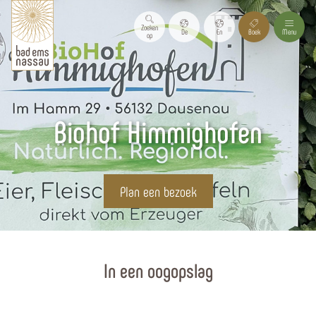
Zoeken
De
En
Boek
Menu
op
Biohof Himmighofen
Plan een bezoek
Homepagina
In een oogopslag