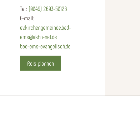
Tel.:
(0049) 2603-50126
E-mail:
ev.kirchengemeinde.bad-
ems@ekhn-net.de
bad-ems-evangelisch.de
Reis plannen