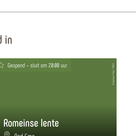
 in
Geopend – sluit om 20:00 uur
© Herbert Piel / TBEN
Romeinse lente
Bad Ems