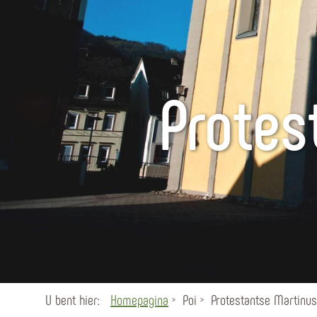
Protes
U bent hier:
Homepagina
Poi
Protestantse Martinu