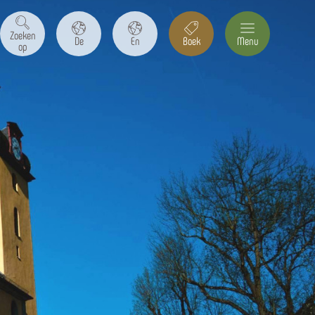
Zoeken
De
En
Boek
Menu
op