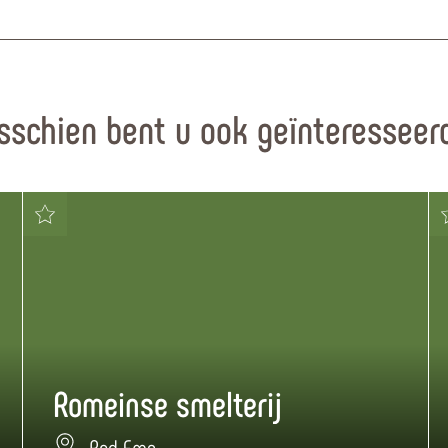
sschien bent u ook geïnteresseerd
Romeinse smelterij
Bad Ems