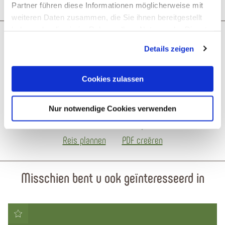
Partner führen diese Informationen möglicherweise mit
weiteren Daten zusammen, die Sie ihnen bereitgestellt
haben oder die sie im Rahmen Ihrer Nutzung der Dienste
gesammelt haben. Sie geben Einwilligung zu unseren
Wat zou je als volgende willen
Details zeigen
Cookies, wenn Sie unsere Webseite weiterhin nutzen.
doen?
Cookies zulassen
Nur notwendige Cookies verwenden
Reis plannen
PDF creëren
Misschien bent u ook geïnteresseerd in