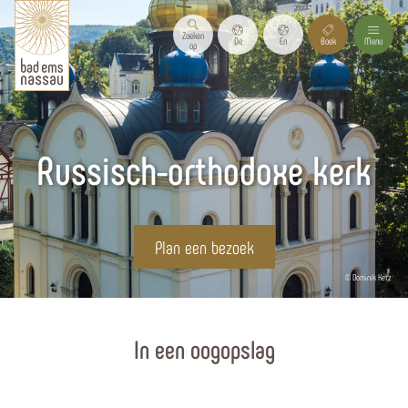
Zoeken
De
En
Boek
Menu
op
Russisch-orthodoxe kerk
Plan een bezoek
© Dominik Ketz
Homepagina
In een oogopslag