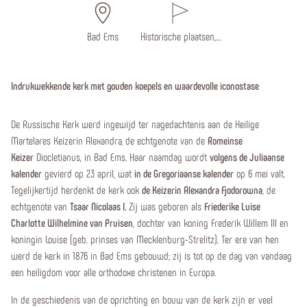
Bad Ems
Historische plaatsen,…
Indrukwekkende kerk met gouden koepels en waardevolle iconostase
De Russische Kerk werd ingewijd ter nagedachtenis aan de Heilige
Martelares Keizerin Alexandra, de echtgenote van de
Romeinse
Keizer
Diocletianus, in Bad Ems. Haar naamdag wordt
volgens de Juliaanse
kalender
gevierd op 23 april, wat
in de Gregoriaanse kalender
op 6 mei valt.
Tegelijkertijd herdenkt de kerk ook
de Keizerin Alexandra Fjodorowna
, de
echtgenote van
Tsaar Nicolaas I.
Zij was geboren als
Friederike Luise
Charlotte Wilhelmine van Pruisen
, dochter van koning Frederik Willem III en
koningin Louise (geb. prinses van Mecklenburg-Strelitz). Ter ere van hen
werd de kerk in 1876 in Bad Ems gebouwd; zij is tot op de dag van vandaag
een heiligdom voor alle orthodoxe christenen in Europa.
In de geschiedenis van de oprichting en bouw van de kerk zijn er veel