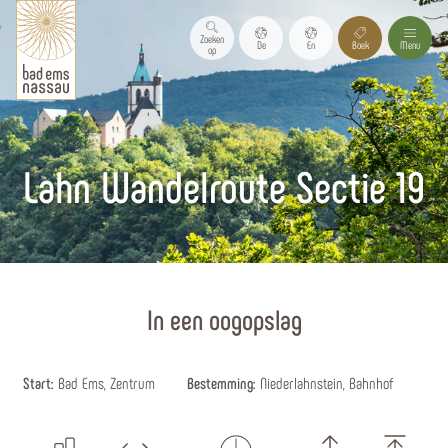
Zoeken
De
En
Boek
Menu
op
Lahn Wandelroute Sectie 19
Homepagina
In een oogopslag
Start:
Bad Ems, Zentrum
Bestemming:
Niederlahnstein, Bahnhof