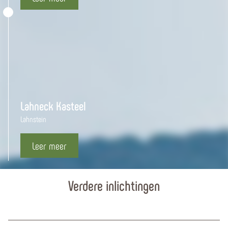
Kneipptretbecken Fachbach
Fachbach
Leer meer
Lahneck Kasteel
Lahnstein