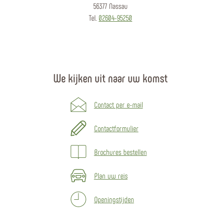
Hoe kunt u ons bereiken
Toeristische informatie Bad Ems
Römerstraße 11
56130 Bad Ems
Tel.
02603-94150
Toeristische informatie Nassau
Obertal 9a
56377 Nassau
Tel.
02604-95250
We kijken uit naar uw komst
Contact per e-mail