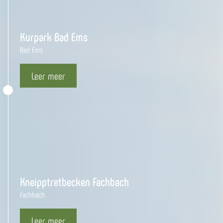
Tour route
Kurpark Bad Ems
Bad Ems
Leer meer