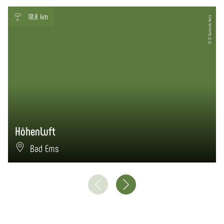
GPX downloaden
Reis plannen
PDF creëren
Misschien bent u ook geïnteresseerd in
10,8 km
© © Dominik Ketz