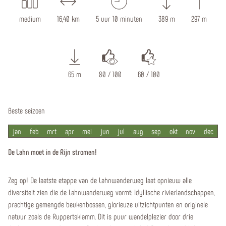
medium
16,40 km
5 uur 10 minuten
389 m
297 m
65 m
80 / 100
60 / 100
Beste seizoen
jan
feb
mrt
apr
mei
jun
jul
aug
sep
okt
nov
dec
De Lahn moet in de Rijn stromen!
Zeg op! De laatste etappe van de Lahnwanderweg laat opnieuw alle
diversiteit zien die de Lahnwanderweg vormt: Idyllische rivierlandschappen,
prachtige gemengde beukenbossen, glorieuze uitzichtpunten en originele
natuur zoals de Ruppertsklamm. Dit is puur wandelplezier door drie