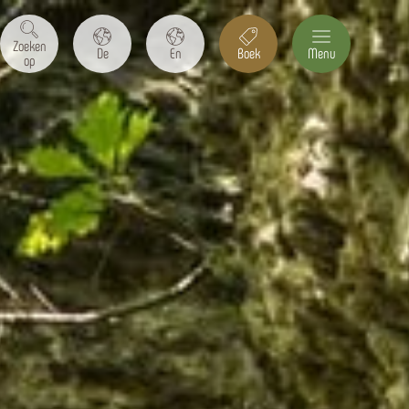
Zoeken
De
En
Boek
Menu
op