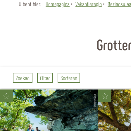
U bent hier:
Homepagina
Vakantieregio
Bezienswaa
Grotte
Zoeken
Filter
Sorteren
Dominik Ketz