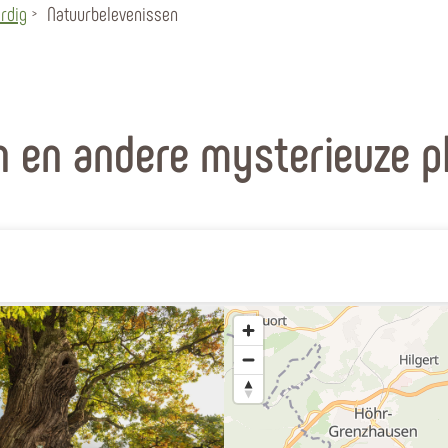
rdig
Natuurbelevenissen
n en andere mysterieuze p