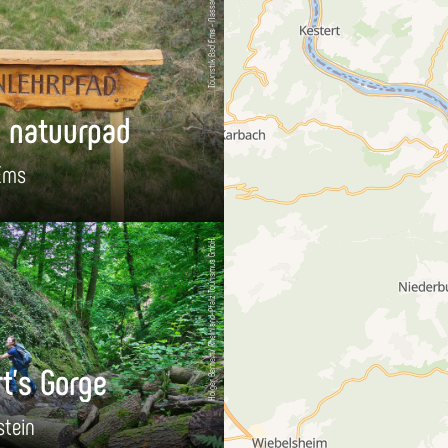
Touristik Bad Ems - Nassau e.V.
 natuurpad
Ems
Holger Bernert/ Rheinland-Pfalz Tourismus GmbH
t's Gorge
stein