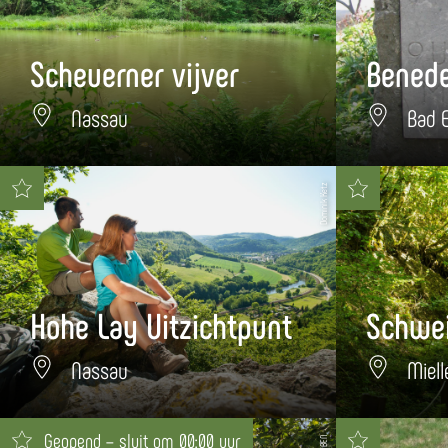
Scheuerner vijver
Nassau
Bad 
Dominik Ketz
Hohe Lay Uitzichtpunt
Schwei
Nassau
Miell
Geopend – sluit om 00:00 uur