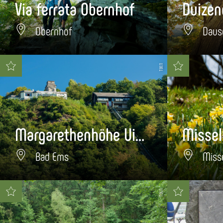
Via ferrata Obernhof
Duizen
Obernhof
Daus
TBEN
Margarethenhöhe Uitkijkpunt
Misse
Bad Ems
Miss
TBEN