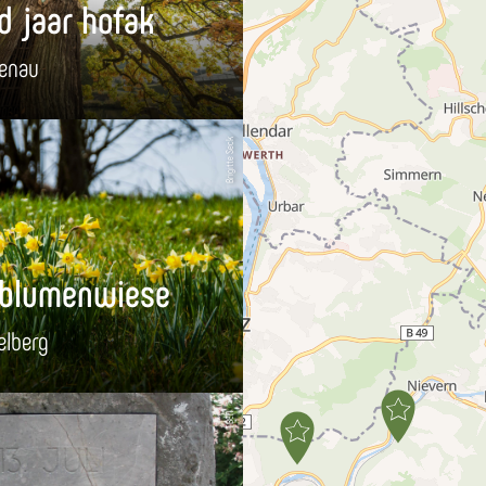
d jaar hofak
enau
Brigitte Seck
lblumenwiese
elberg
TBEN