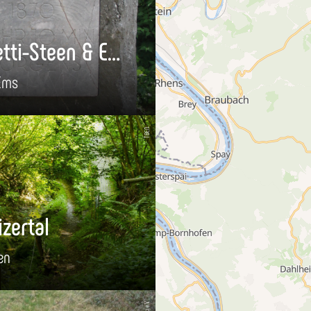
Benedetti-Steen & Emser Depesche
Ems
TBEN
zertal
en