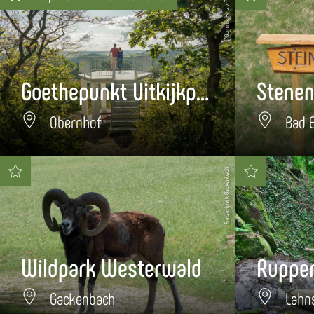
Dominik Ketz / TBEN
Goethepunkt Uitkijkpunt
Stenen
Obernhof
Bad 
Freizeitpark Gackenbach
Wildpark Westerwald
Rupper
Gackenbach
Lahn