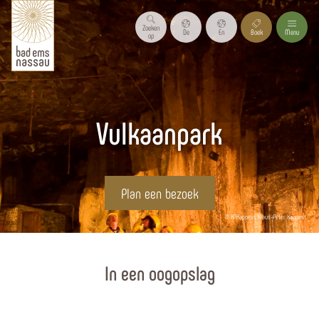
Zoeken
De
En
Boek
Menu
op
Vulkaanpark
Plan een bezoek
© KPKappest, Klaus-Peter Kappest
Homepagina
In een oogopslag