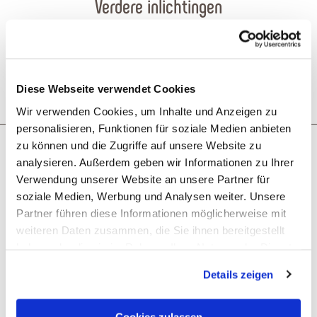
Verdere inlichtingen
Geschiktheid
Diese Webseite verwendet Cookies
Wir verwenden Cookies, um Inhalte und Anzeigen zu
personalisieren, Funktionen für soziale Medien anbieten
zu können und die Zugriffe auf unsere Website zu
Wat zou je als volgende willen
analysieren. Außerdem geben wir Informationen zu Ihrer
Verwendung unserer Website an unsere Partner für
doen?
soziale Medien, Werbung und Analysen weiter. Unsere
Partner führen diese Informationen möglicherweise mit
weiteren Daten zusammen, die Sie ihnen bereitgestellt
haben oder die sie im Rahmen Ihrer Nutzung der Dienste
gesammelt haben. Sie geben Einwilligung zu unseren
Details zeigen
Cookies, wenn Sie unsere Webseite weiterhin nutzen.
Reis plannen
PDF creëren